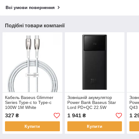
Всі умови повернення
Подібні товари компанії
Кабель Baseus Glimmer
Зовнішній акумулятор
Зовн
Series Type-c to Type-c
Power Bank Baseus Star
Pow
100W 1M White
Lord PD+QC 22.5W
Q43 
CADH000702
30000мАг Black
1000
327
1 941
1 2
₴
₴
PPXJ060101
Купити
Купити