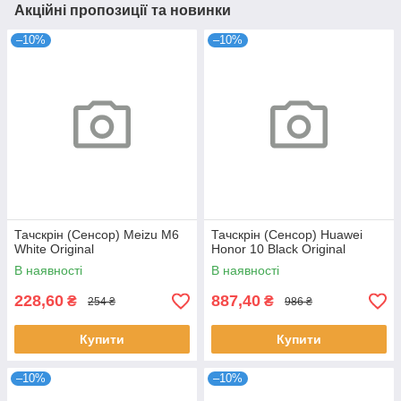
Акційні пропозиції та новинки
–10%
–10%
Тачскрін (Сенсор) Meizu M6
Тачскрін (Сенсор) Huawei
White Original
Honor 10 Black Original
В наявності
В наявності
228,60
887,40
₴
₴
254 ₴
986 ₴
Купити
Купити
–10%
–10%