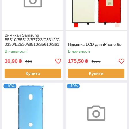
Вимикач Samsung
B5510/B5512/B7722/C3312/C
3330/E2530/i8510/S5610/S61
Підсвітка LCD для iPhone 6s
02
В наявності
В наявності
36,90
175,50
₴
₴
41 ₴
195 ₴
Купити
Купити
–10%
–10%