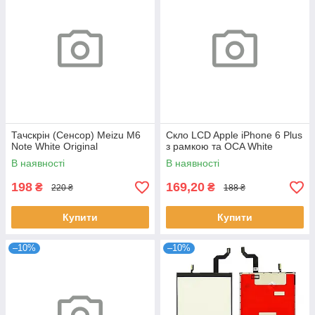
Тачскрін (Сенсор) Meizu M6
Скло LCD Apple iPhone 6 Plus
Note White Original
з рамкою та OCA White
В наявності
В наявності
198
169,20
₴
₴
220 ₴
188 ₴
Купити
Купити
–10%
–10%