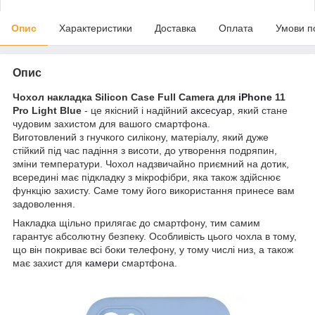
Опис
Характеристики
Доставка
Оплата
Умови п
Опис
Чохол накладка Silicon Case Full Camera для
iPhone
11
Pro Light Blue
- це якісний і надійний
аксесуар
, який стане
чудовим захистом для вашого смартфона.
Виготовлений з гнучкого силікону, матеріалу, який дуже
стійкий під час падіння з висоти, до утворення подряпин,
зміни температури. Чохол надзвичайно приємний на дотик,
всередині має підкладку з мікрофібри, яка також здійснює
функцію захисту. Саме тому його використання принесе вам
задоволення.
Накладка щільно прилягає до смартфону, тим самим
гарантує абсолютну безпеку. Особливість цього чохла в тому,
що він покриває всі боки телефону, у тому числі низ, а також
має захист для
камери
смартфона.