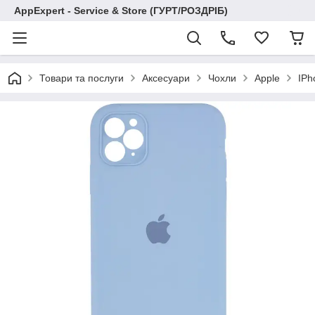
AppExpert - Service & Store (ГУРТ/РОЗДРІБ)
Товари та послуги
Аксесуари
Чохли
Apple
IPh