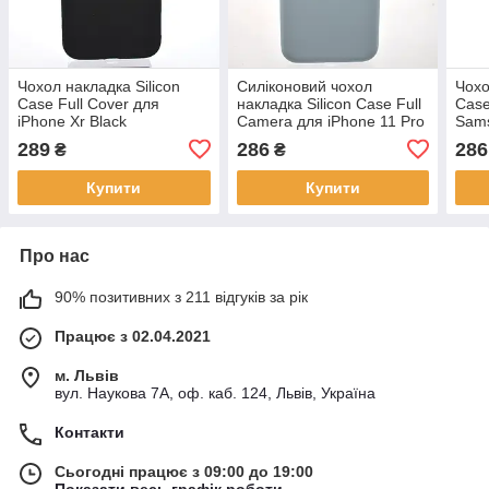
Чохол накладка Silicon
Силіконовий чохол
Чохо
Case Full Cover для
накладка Silicon Case Full
Case
iPhone Xr Black
Camera для iPhone 11 Pro
Sams
New Sky Blue
Чор
289
286
286
₴
₴
Купити
Купити
Про нас
90% позитивних з 211 відгуків за рік
Працює з 02.04.2021
м. Львів
вул. Наукова 7А, оф. каб. 124, Львів, Україна
Контакти
Сьогодні працює з 09:00 до 19:00
Показати весь графік роботи