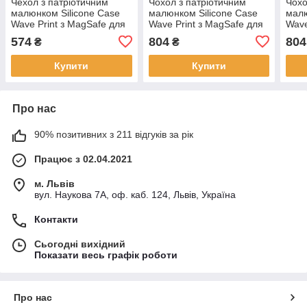
Чехол з патріотичним
Чохол з патріотичним
Чохо
малюнком Silicone Case
малюнком Silicone Case
малю
Wave Print з MagSafe для
Wave Print з MagSafe для
Wave
iPhone 12 Soul of Ukraine
iPhone 13 Pro Army
iPho
574
804
804
₴
₴
Синій
Tradent Green
Blac
Купити
Купити
Про нас
90% позитивних з 211 відгуків за рік
Працює з 02.04.2021
м. Львів
вул. Наукова 7А, оф. каб. 124, Львів, Україна
Контакти
Сьогодні вихідний
Показати весь графік роботи
Про нас