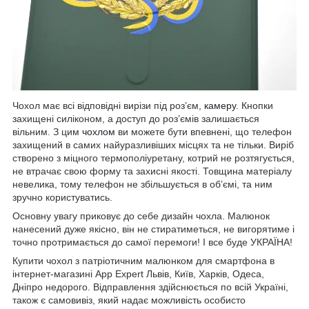
Чохол має всі відповідні вирізи під роз’єм,
камеру
. Кнопки
захищені силіконом, а доступ до роз’ємів залишається
вільним. З цим
чохлом
ви можете бути впевнені, що телефон
захищений в самих найуразливіших місцях та не тільки. Виріб
створено з міцного термополіуретану, котрий не розтягується,
не втрачає свою форму та захисні якості. Товщина матеріалу
невелика, тому телефон не збільшується в об’ємі, та ним
зручно користуватись.
Основну увагу приковує до себе дизайн чохла. Малюнок
нанесений дуже якісно, він не стиратиметься, не вигорятиме і
точно протримається до самої перемоги! І все буде УКРАЇНА!
Купити чохол з патріотичним малюнком для смартфона в
інтернет-магазині App Expert Львів, Київ, Харків, Одеса,
Дніпро недорого. Відправлення здійснюється по всій Україні,
також є самовивіз, який надає можливість особисто