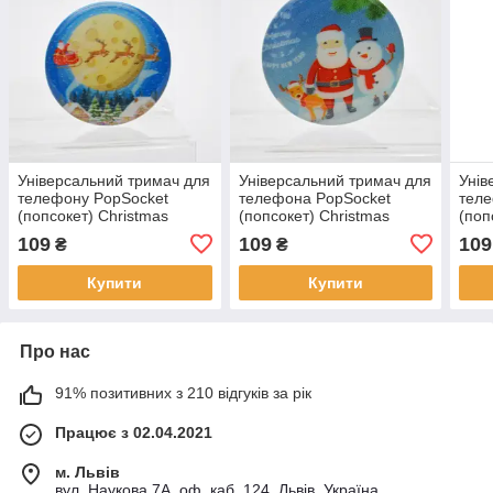
Універсальний тримач для
Універсальний тримач для
Унів
телефону PopSocket
телефона PopSocket
теле
(попсокет) Christmas
(попсокет) Christmas
(поп
Moon
Together
Ring
109
109
109
₴
₴
Купити
Купити
Про нас
91% позитивних з 210 відгуків за рік
Працює з 02.04.2021
м. Львів
вул. Наукова 7А, оф. каб. 124, Львів, Україна