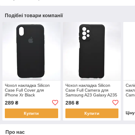
Подібні товари компанії
Чохол накладка Silicon
Чохол накладка Silicon
Силі
Case Full Cover для
Case Full Camera для
накл
iPhone Xr Black
Samsung A23 Galaxy A235
Came
Чорний
Pine
289
286
₴
₴
Цін
Купити
Купити
Про нас