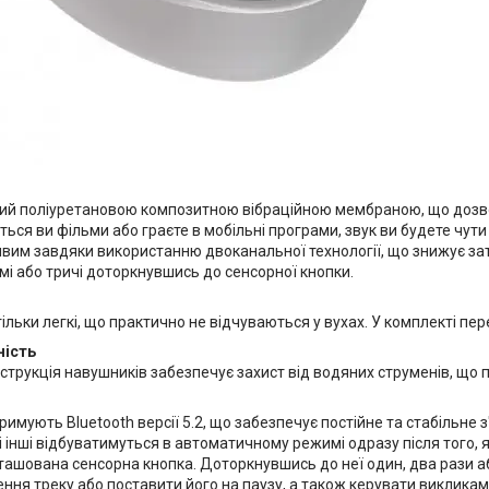
ий поліуретановою композитною вібраційною мембраною, що дозвол
віться ви фільми або граєте в мобільні програми, звук ви будете чут
вим завдяки використанню двоканальної технології, що знижує зат
мі або тричі доторкнувшись до сенсорної кнопки.
ільки легкі, що практично не відчуваються у вухах. У комплекті пе
ність
трукція навушників забезпечує захист від водяних струменів, що п
имують Bluetooth версії 5.2, що забезпечує постійне та стабільне
 інші відбуватимуться в автоматичному режимі одразу після того, як
ташована сенсорна кнопка. Доторкнувшись до неї один, два рази а
ення треку або поставити його на паузу, а також керувати виклик