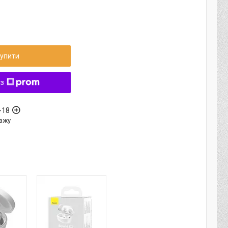
упити
 з
-18
ажу