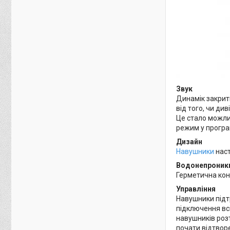
Звук
Динамік закрит
від того, чи ди
Це стало можли
режим у програ
Дизайн
Навушники
наст
Водонепроник
Герметична конс
Управління
Навушники підтр
підключення всі
навушників роз
почати відтвор