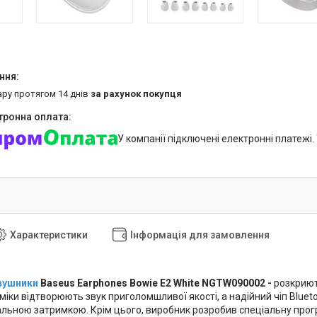
ару протягом 14 днів
за рахунок покупця
У компанії підключені електронні платежі
Характеристики
Інформація для замовлення
вушники
Baseus Earphones Bowie E2 White NGTW090002 -
розкриють
іки відтворюють звук приголомшливої якості, а надійний чіп Bluetoo
мальною затримкою. Крім цього, виробник розробив спеціальну прог