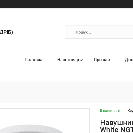
ЗДРІБ)
Головна
Наш товар
Про нас
Дос
В наявності
Ко
Навушник
White N