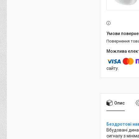
повернення тов
сайту.
Опис
Бездротові на
Вбудовані динам
сигналу з міні