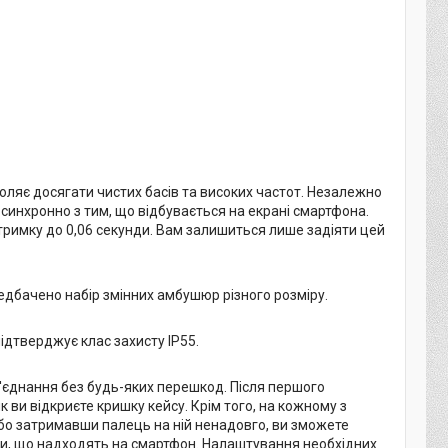
яє досягати чистих басів та високих частот. Незалежно
и синхронно з тим, що відбувається на екрані смартфона.
римку до 0,06 секунди. Вам залишиться лише задіяти цей
редбачено набір змінних амбушюр різного розміру.
ідтверджує клас захисту IP55.
 з'єднання без будь-яких перешкод. Після першого
 ви відкриєте кришку кейсу. Крім того, на кожному з
бо затримавши палець на ній ненадовго, ви зможете
ами, що надходять на смартфон. Налаштування необхідних