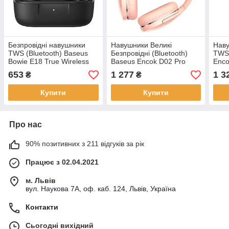
Безпровідні навушники
Навушники Великі
Наву
TWS (Bluetooth) Baseus
Безпровідні (Bluetooth)
TWS 
Bowie E18 True Wireless
Baseus Encok D02 Pro
Enco
TWS Earphones Black
Рожеві NGD02-C04
W04
653
1 277
1 3
₴
₴
A00023800123-00
Купити
Купити
Про нас
90% позитивних з 211 відгуків за рік
Працює з 02.04.2021
м. Львів
вул. Наукова 7А, оф. каб. 124, Львів, Україна
Контакти
Сьогодні вихідний