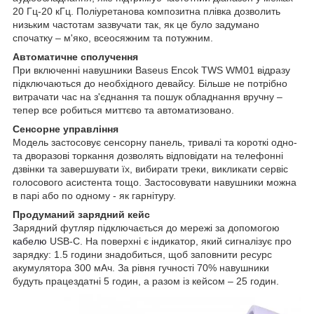
20 Гц-20 кГц. Поліуретанова композитна плівка дозволить
низьким частотам зазвучати так, як це було задумано
спочатку – м'яко, всеосяжним та потужним.
Автоматичне сполучення
При включенні навушники Baseus Encok TWS WM01 відразу
підключаються до необхідного девайсу. Більше не потрібно
витрачати час на з'єднання та пошук обладнання вручну –
тепер все робиться миттєво та автоматизовано.
Сенсорне управління
Модель застосовує сенсорну панель, тривалі та короткі одно-
та дворазові торкання дозволять відповідати на телефонні
дзвінки та завершувати їх, вибирати треки, викликати сервіс
голосового асистента тощо. Застосовувати навушники можна
в парі або по одному - як гарнітуру.
Продуманий зарядний кейс
Зарядний футляр підключається до мережі за допомогою
кабелю
USB-C. На поверхні є індикатор, який сигналізує про
зарядку: 1.5 години знадобиться, щоб заповнити ресурс
акумулятора 300 мАч. За рівня гучності 70% навушники
будуть працездатні 5 годин, а разом із кейсом – 25 годин.