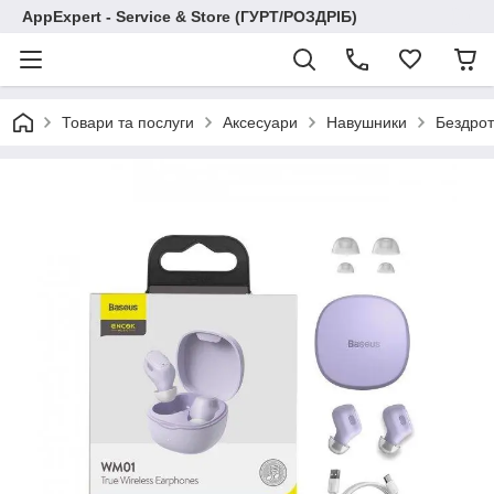
AppExpert - Service & Store (ГУРТ/РОЗДРІБ)
Товари та послуги
Аксесуари
Навушники
Бездрот