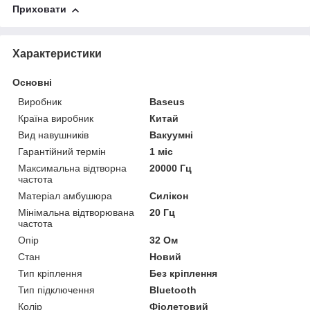
Приховати
Характеристики
Основні
Виробник
Baseus
Країна виробник
Китай
Вид навушників
Вакуумні
Гарантійний термін
1 міс
Максимальна відтворна
20000 Гц
частота
Матеріал амбушюра
Силікон
Мінімальна відтворювана
20 Гц
частота
Опір
32 Ом
Стан
Новий
Тип кріплення
Без кріплення
Тип підключення
Bluetooth
Колір
Фіолетовий