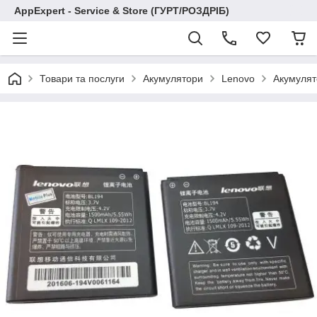
AppExpert - Service & Store (ГУРТ/РОЗДРІБ)
Товари та послуги
Акумулятори
Lenovo
Акумулят