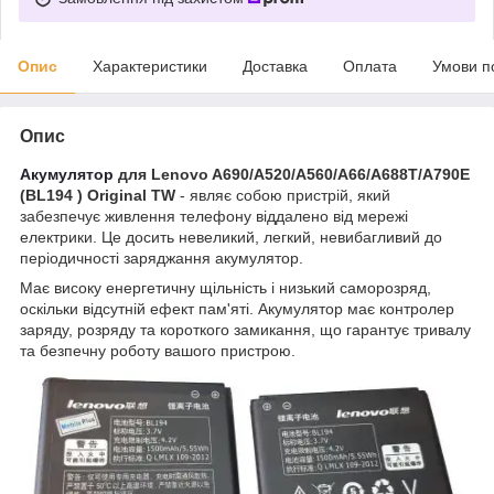
Опис
Характеристики
Доставка
Оплата
Умови п
Опис
Акумулятор
для Lenovo A690/A520/A560/A66/A688T/A790E
(BL194 ) Original TW
- являє собою пристрій, який
забезпечує живлення телефону віддалено від мережі
електрики. Це досить невеликий, легкий, невибагливий до
періодичності заряджання акумулятор.
Має високу енергетичну щільність і низький саморозряд,
оскільки відсутній ефект пам'яті. Акумулятор має контролер
заряду, розряду та короткого замикання, що гарантує тривалу
та безпечну роботу вашого пристрою.