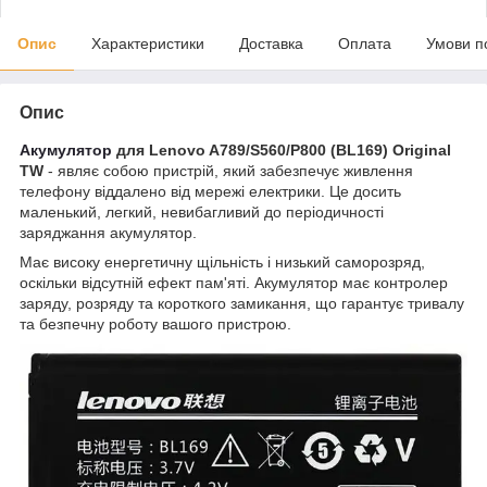
Опис
Характеристики
Доставка
Оплата
Умови п
Опис
Акумулятор
для Lenovo A789/S560/P800 (BL169) Original
TW
- являє собою пристрій, який забезпечує живлення
телефону віддалено від мережі електрики. Це досить
маленький, легкий, невибагливий до періодичності
заряджання акумулятор.
Має високу енергетичну щільність і низький саморозряд,
оскільки відсутній ефект пам'яті. Акумулятор має контролер
заряду, розряду та короткого замикання, що гарантує тривалу
та безпечну роботу вашого пристрою.