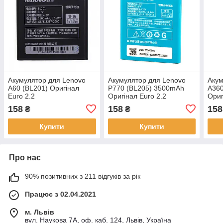
Акумулятор для Lenovo
Акумулятор для Lenovo
Акум
A60 (BL201) Оригінал
P770 (BL205) 3500mAh
A360
Euro 2.2
Оригінал Euro 2.2
Ориг
158
158
158
₴
₴
Купити
Купити
Про нас
90% позитивних з 211 відгуків за рік
Працює з 02.04.2021
м. Львів
вул. Наукова 7А, оф. каб. 124, Львів, Україна