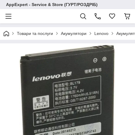
AppExpert - Service & Store (ГУРТ/РОЗДРІБ)
Товари та послуги
Акумулятори
Lenovo
Акумулят