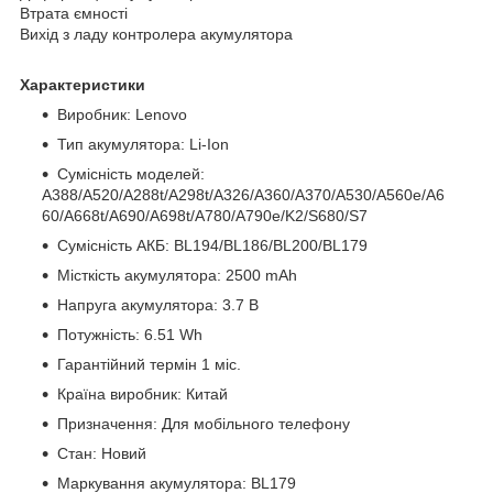
Втрата ємності
Вихід з ладу контролера акумулятора
Характеристики
Виробник: Lenovo
Тип акумулятора: Li-Ion
Сумісність моделей:
A388/A520/A288t/A298t/A326/A360/A370/A530/A560e/A6
60/A668t/A690/A698t/A780/A790e/K2/S680/S7
Сумісність АКБ: BL194/BL186/BL200/BL179
Місткість акумулятора: 2500 mAh
Напруга акумулятора: 3.7 В
Потужність: 6.51 Wh
Гарантійний термін 1 міс.
Країна виробник: Китай
Призначення: Для мобільного телефону
Стан: Новий
Маркування акумулятора: BL179