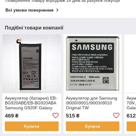
Повернення товару впродовж 14 днів за рахунок покупця
Всі умови повернення
Подібні товари компанії
Акумулятор (батарея) EB-
Акумулятор для Samsung
Акум
BG920ABE/EB-BG920ABA
i9000/i9001/i9003/i9010
70N 
Samsung G920F Galaxy
Original TW
Gala
S6 Original/Оригінал
469
515
612
₴
₴
Купити
Купити