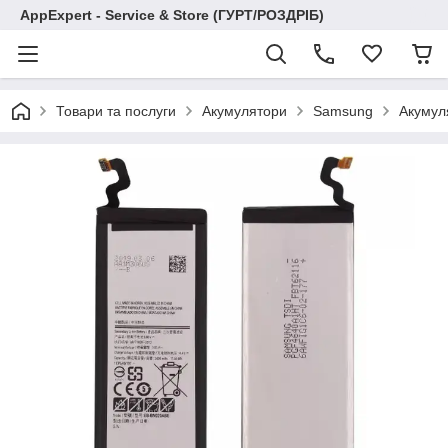
AppExpert - Service & Store (ГУРТ/РОЗДРІБ)
Товари та послуги
Акумулятори
Samsung
Акумул