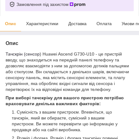
Замовлення під захистом
Опис
Характеристики
Доставка
Оплата
Умови п
Опис
Тачскрін (сенсор
) Huawei Ascend G730-U10 - це пристрій
вводу, що знаходиться на передній панелі телефону та
дозволяє взаємодіяти з ним за допомогою дотиків пальцями
або стилусом. Він складається з декількох шарів, включаючи
сенсорну панель, яка містить сенсорні елементи, та плату
управління, яка обробляє вхідні сигнали від сенсора і
перетворює їх на відповідні команди для телефону.
При виборі тачскріну для вашого пристрою потрібно
враховувати декілька важливих факторів:
Сумісність з вашим пристроєм. Впевніться, що
тачскрін, який ви обираєте, сумісний з вашим
пристроєм. Ви можете перевірити цю інформацію у
продавця або на сайті виробника.
Розмір і форма. Розмір і форма тачскріну повинні