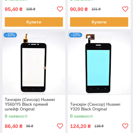
95,40
90,90
₴
₴
106 ₴
101 ₴
Купити
Купити
–10%
–10%
Тачскрін (Сенсор) Huawei
Y560/Y5 Black прямий
Тачскрін (Сенсор) Huawei
шлейф Original
Y320 Black Original
В наявності
В наявності
86,40
124,20
₴
₴
96 ₴
138 ₴