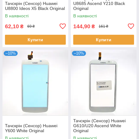
Тачскрін (Сенсор) Huawei
U8685 Ascend Y210 Black
U8800 Ideos X5 Black Original
Original
В наявності
В наявності
62,10
144,90
₴
₴
69 ₴
161 ₴
Купити
Купити
–10%
–10%
Тачскрін (Сенсор) Huawei
Тачскрін (Сенсор) Huawei
G610/U20 Ascend White
Y600 White Original
Original
В наявності
В наявності