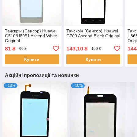
Тачскрін (Сенсор) Huawei
Тачскрін (Сенсор) Huawei
Тачс
G510/U8951 Ascend White
G700 Ascend Black Original
U868
Original
Origi
81
143,10
144
₴
₴
90 ₴
159 ₴
Купити
Купити
Акційні пропозиції та новинки
–10%
–10%