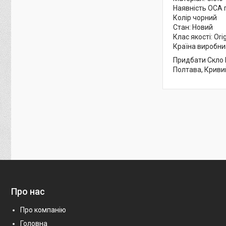
Наявність ОСА п
Колір чорний
Стан: Новий
Клас якості: Ori
Країна виробни
Придбати Скло F
Полтава, Кривий
Про нас
Про компанію
Головна