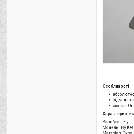
Особливості
абсолютно
відмінні х
якість - Or
Характеристик
Виробник: Fly
Модель : Fly IQ
Матеріал: Скло