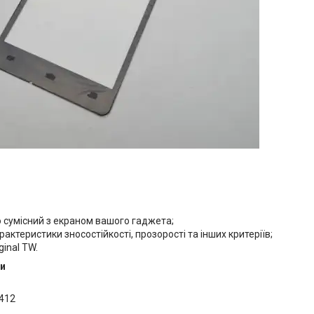
 сумісний з екраном вашого гаджета;
арактеристики зносостійкості, прозорості та інших критеріїв;
iginal TW.
и
4412