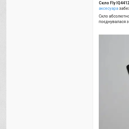
Скло Fly IQ4412
аксесуара
забез
Скло абсолютно
поєднувалася з 