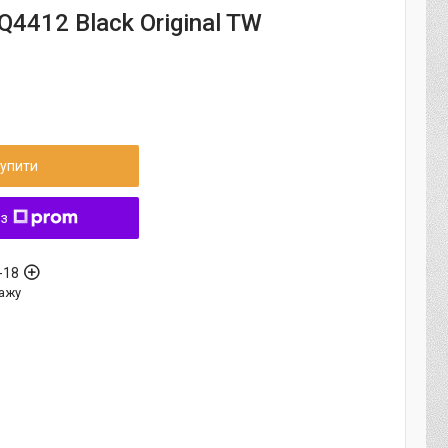
IQ4412 Black Original TW
упити
 з
-18
ажу