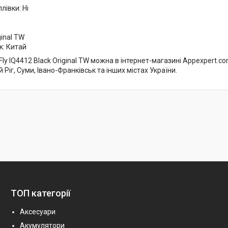
лівки: Ні
ginal TW
к: Китай
ly IQ4412 Black Original TW можна в інтернет-магазині Appexpert.com.
 Ріг, Суми, Івано-Франківськ та інших містах України.
ТОП категорії
Аксесуари
Акумулятори