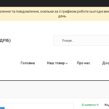
ення та повідомлення, оскільки за її графіком роботи сьогодні в
день.
ЗДРІБ)
Головна
Наш товар
Про нас
Дос
В наявності
Ко