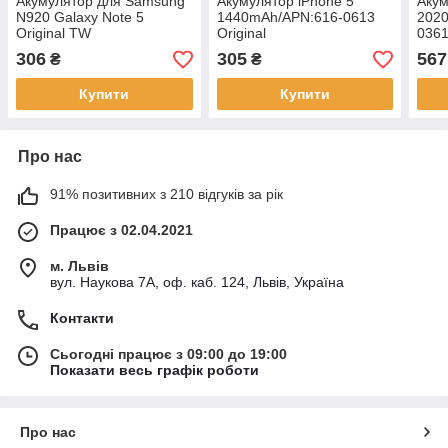
Акумулятор для Samsung
Акумулятор iPhone 5
Акум
N920 Galaxy Note 5
1440mAh/APN:616-0613
202
Original TW
Original
0361
306
305
567
₴
₴
Купити
Купити
Про нас
91% позитивних з 210 відгуків за рік
Працює з 02.04.2021
м. Львів
вул. Наукова 7А, оф. каб. 124, Львів, Україна
Контакти
Сьогодні працює з 09:00 до 19:00
Показати весь графік роботи
Про нас