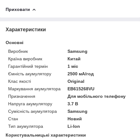
Приховати
Характеристики
Основні
Виробник
Samsung
Країна виробник
Китай
Гарантійний термін
1 міс
Ємність акумулятору
2500 мА/год
Клас якості
Original
Маркування акумулятора
EB615268VU
Призначення
Для мобільного телефону
Напруга акумулятору
3.7 В
Сумісність акумулятора
Samsung
Стан
Новий
Тип акумулятора
Li-Ion
Користувальницькі характеристики