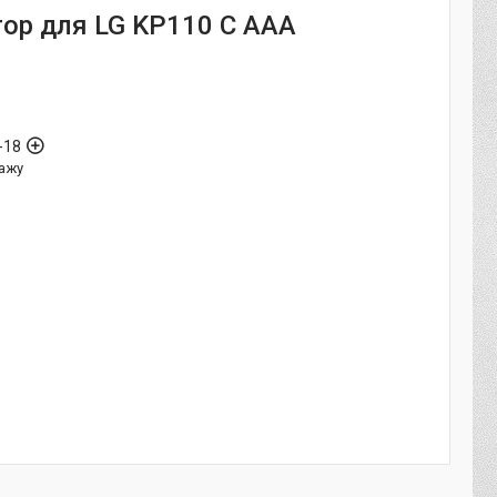
ор для LG KP110 C ААА
-18
ажу