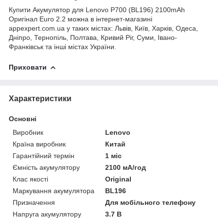
Купити Акумулятор для Lenovo P700 (BL196) 2100mAh
Оригінал Euro 2.2 можна в інтернет-магазині
appexpert.com.ua у таких містах: Львів, Київ, Харків, Одеса,
Дніпро, Тернопіль, Полтава, Кривий Ріг, Суми, Івано-
Франківськ та інші містах України.
Приховати
Характеристики
Основні
Виробник
Lenovo
Країна виробник
Китай
Гарантійний термін
1 міс
Ємність акумулятору
2100 мА/год
Клас якості
Original
Маркування акумулятора
BL196
Призначення
Для мобільного телефону
Напруга акумулятору
3.7 В