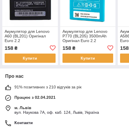
Акумулятор для Lenovo
Акумулятор для Lenovo
Акум
A60 (BL201) Оригінал
P770 (BL205) 3500mAh
A586
Euro 2.2
Оригінал Euro 2.2
Euro
158
158
158
₴
₴
Купити
Купити
Про нас
91% позитивних з 210 відгуків за рік
Працює з 02.04.2021
м. Львів
вул. Наукова 7А, оф. каб. 124, Львів, Україна
Контакти