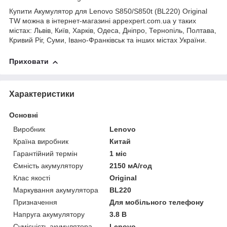
Купити Акумулятор для Lenovo S850/S850t (BL220) Original
TW можна в інтернет-магазині appexpert.com.ua у таких
містах: Львів, Київ, Харків, Одеса, Дніпро, Тернопіль, Полтава,
Кривий Ріг, Суми, Івано-Франківськ та інших містах України.
Приховати
Характеристики
Основні
Виробник
Lenovo
Країна виробник
Китай
Гарантійний термін
1 міс
Ємність акумулятору
2150 мА/год
Клас якості
Original
Маркування акумулятора
BL220
Призначення
Для мобільного телефону
Напруга акумулятору
3.8 В
Сумісність акумулятора
Lenovo