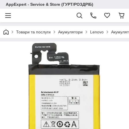
AppExpert - Service & Store (ГУРТ/РОЗДРІБ)
Товари та послуги
Акумулятори
Lenovo
Акумулят