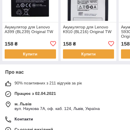
Акумулятор для Lenovo
Акумулятор для Lenovo
Акум
A399 (BL239) Original TW
K910 (BL216) Original TW
S930
Orig
158
158
158
₴
₴
Купити
Купити
Про нас
90% позитивних з 211 відгуків за рік
Працює з 02.04.2021
м. Львів
вул. Наукова 7А, оф. каб. 124, Львів, Україна
Контакти
Сьогодні вихідний