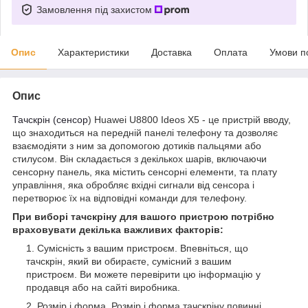
Замовлення під захистом
Опис
Характеристики
Доставка
Оплата
Умови п
Опис
Тачскрін (сенсор
) Huawei U8800 Ideos X5 - це пристрій вводу,
що знаходиться на передній панелі телефону та дозволяє
взаємодіяти з ним за допомогою дотиків пальцями або
стилусом. Він складається з декількох шарів, включаючи
сенсорну панель, яка містить сенсорні елементи, та плату
управління, яка обробляє вхідні сигнали від сенсора і
перетворює їх на відповідні команди для телефону.
При виборі тачскріну для вашого пристрою потрібно
враховувати декілька важливих факторів:
Сумісність з вашим пристроєм. Впевніться, що
тачскрін, який ви обираєте, сумісний з вашим
пристроєм. Ви можете перевірити цю інформацію у
продавця або на сайті виробника.
Розмір і форма. Розмір і форма тачскріну повинні