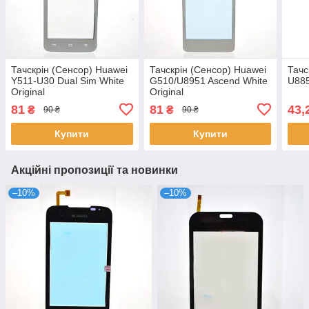
Тачскрін (Сенсор) Huawei
Тачскрін (Сенсор) Huawei
Тачс
Y511-U30 Dual Sim White
G510/U8951 Ascend White
U885
Original
Original
81
81
43,
₴
₴
90 ₴
90 ₴
Купити
Купити
Акційні пропозиції та новинки
–10%
–10%