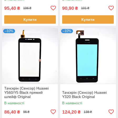
95,40
90,90
₴
₴
106 ₴
101 ₴
Купити
Купити
–10%
–10%
Тачскрін (Сенсор) Huawei
Y560/Y5 Black прямий
Тачскрін (Сенсор) Huawei
шлейф Original
Y320 Black Original
В наявності
В наявності
86,40
124,20
₴
₴
96 ₴
138 ₴