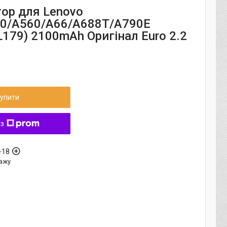
ор для Lenovo
0/A560/A66/A688T/A790E
179) 2100mAh Оригінал Euro 2.2
упити
 з
-18
ажу