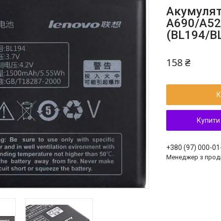
Акумулят
A690/A52
(BL194/BL
158 ₴
К
Купити
+380 (97) 000-01
Менеджер з прод