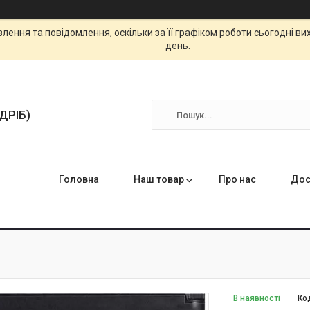
ення та повідомлення, оскільки за її графіком роботи сьогодні в
день.
ЗДРІБ)
Головна
Наш товар
Про нас
Дос
В наявності
Ко