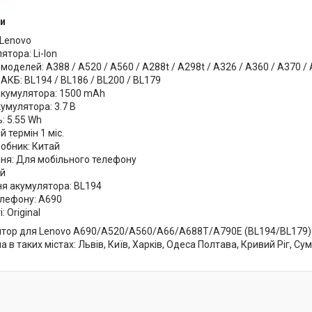
и
 Lenovo
ятора: Li-Ion
 моделей: A388 / A520 / A560 / A288t / A298t / A326 / A360 / A370 /
 АКБ: BL194 / BL186 / BL200 / BL179
 акумулятора: 1500 mAh
умулятора: 3.7 В
: 5.55 Wh
й термін 1 міс.
робник: Китай
ня: Для мобільного телефону
ий
я акумулятора: BL194
лефону: A690
: Original
тор для Lenovo A690/A520/A560/A66/A688T/A790E (BL194/BL179) 2
a в таких містах: Львів, Київ, Харків, Одеса Полтава, Кривий Ріг, Сум