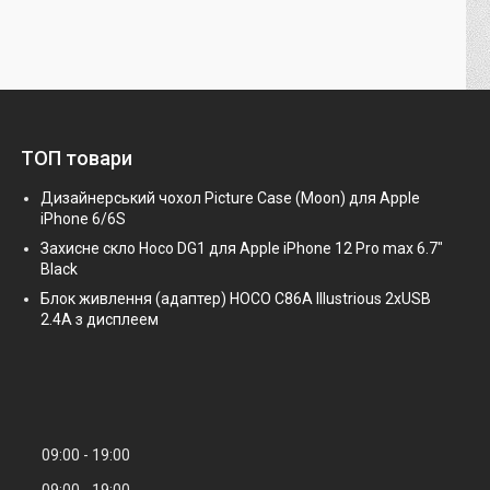
ТОП товари
Дизайнерський чохол Picture Case (Moon) для Apple
iPhone 6/6S
Захисне скло Hoco DG1 для Apple iPhone 12 Pro max 6.7"
Black
Блок живлення (адаптер) HOCO C86A Illustrious 2xUSB
2.4A з дисплеем
09:00
19:00
09:00
19:00