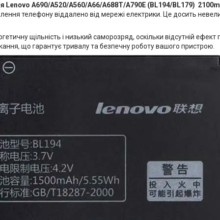
я Lenovo A690/A520/A560/A66/A688T/A790E (BL194/BL179) 2100mA
лення телефону віддалено від мережі електрики. Це досить невели
гетичну щільність і низький саморозряд, оскільки відсутній ефект 
кання, що гарантує тривалу та безпечну роботу вашого пристрою.