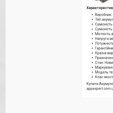
Характеристик
Виробник:
Тип акумул
Сумісність
Сумісність
Місткість
Напруга ак
Потужність
Гарантійни
Країна ви
Призначен
Стан: Нов
Маркуванн
Модель те
Клас якості
Купити Акумуля
appexpert.com.u