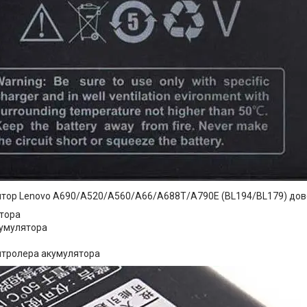
тор Lenovo A690/A520/A560/A66/A688T/A790E (BL194/BL179) дове
тора
умулятора
онтролера акумулятора