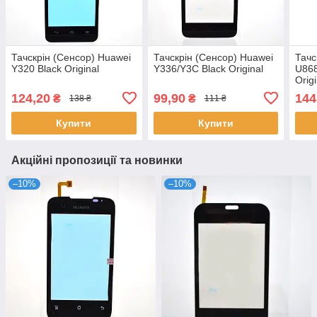
Тачскрін (Сенсор) Huawei
Тачскрін (Сенсор) Huawei
Тачс
Y320 Black Original
Y336/Y3C Black Original
U868
Origi
124,20
99,90
144
₴
₴
138 ₴
111 ₴
Купити
Купити
Акційні пропозиції та новинки
–10%
–10%