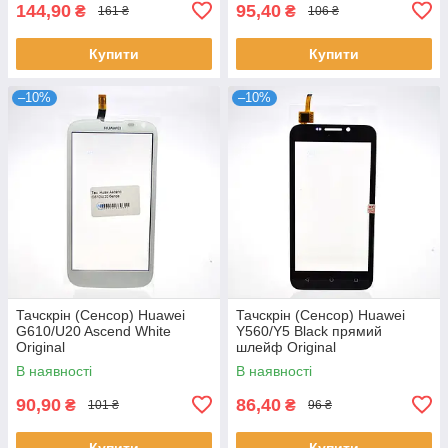
144,90
95,40
₴
₴
161 ₴
106 ₴
Купити
Купити
–10%
–10%
Тачскрін (Сенсор) Huawei
Тачскрін (Сенсор) Huawei
G610/U20 Ascend White
Y560/Y5 Black прямий
Original
шлейф Original
В наявності
В наявності
90,90
86,40
₴
₴
101 ₴
96 ₴
Купити
Купити