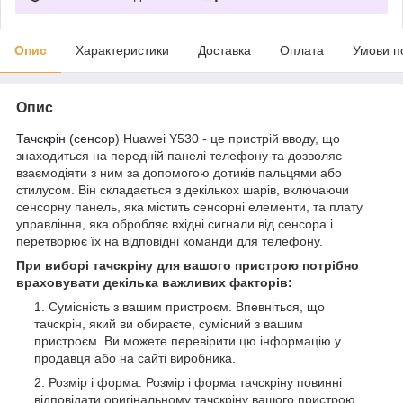
Опис
Характеристики
Доставка
Оплата
Умови п
Опис
Тачскрін (сенсор
) Huawei Y530 - це пристрій вводу, що
знаходиться на передній панелі телефону та дозволяє
взаємодіяти з ним за допомогою дотиків пальцями або
стилусом. Він складається з декількох шарів, включаючи
сенсорну панель, яка містить сенсорні елементи, та плату
управління, яка обробляє вхідні сигнали від сенсора і
перетворює їх на відповідні команди для телефону.
При виборі тачскріну для вашого пристрою потрібно
враховувати декілька важливих факторів:
Сумісність з вашим пристроєм. Впевніться, що
тачскрін, який ви обираєте, сумісний з вашим
пристроєм. Ви можете перевірити цю інформацію у
продавця або на сайті виробника.
Розмір і форма. Розмір і форма тачскріну повинні
відповідати оригінальному тачскріну вашого пристрою.