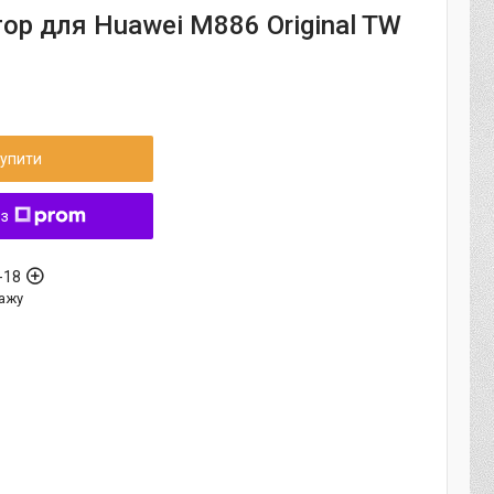
ор для Huawei M886 Original TW
упити
 з
-18
ажу