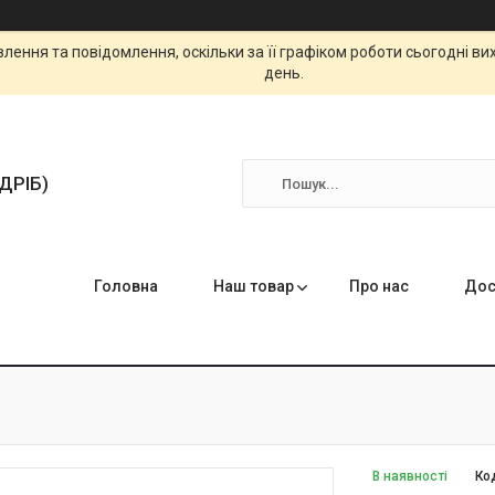
ення та повідомлення, оскільки за її графіком роботи сьогодні в
день.
ЗДРІБ)
Головна
Наш товар
Про нас
Дос
В наявності
Ко