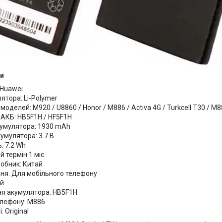
и
 Huawei
ятора: Li-Polymer
 моделей: M920 / U8860 / Honor / M886 / Activa 4G / Turkcell T30 / M
 АКБ: HB5F1H / HF5F1H
кумулятора: 1930 mAh
умулятора: 3.7 В
: 7.2 Wh
й термін 1 міс.
робник: Китай
ня: Для мобільного телефону
ий
я акумулятора: HB5F1H
лефону: M886
: Original