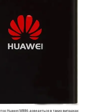
тор Huawei M886 доведеться в таких випадках: