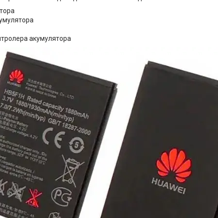
тора
умулятора
онтролера акумулятора