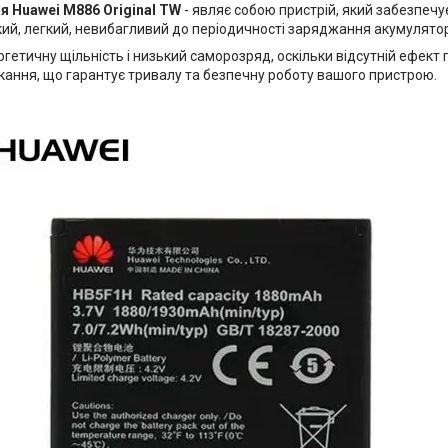
я Huawei M886 Original TW
- являє собою пристрій, який забезпеч
ий, легкий, невибагливий до періодичності заряджання акумулятор
гетичну щільність і низький саморозряд, оскільки відсутній ефект 
кання, що гарантує тривалу та безпечну роботу вашого пристрою.