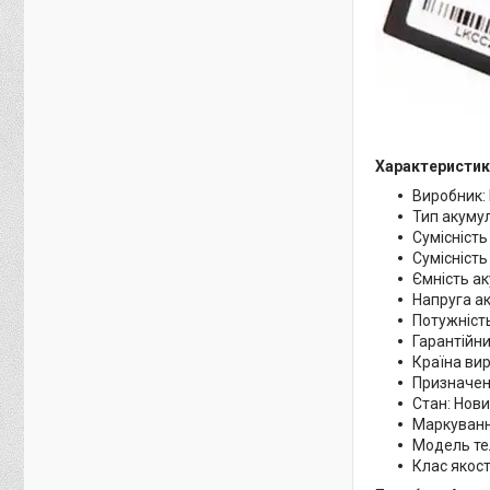
Характеристик
Виробник:
Тип акумул
Сумісність
Сумісність
Ємність а
Напруга ак
Потужність
Гарантійни
Країна ви
Призначен
Стан: Нов
Маркуванн
Модель те
Клас якості