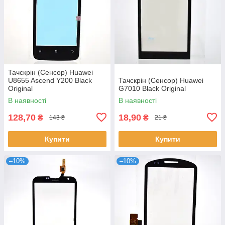
Тачскрін (Сенсор) Huawei
U8655 Ascend Y200 Black
Тачскрін (Сенсор) Huawei
Original
G7010 Black Original
В наявності
В наявності
128,70
18,90
₴
₴
143 ₴
21 ₴
Купити
Купити
–10%
–10%