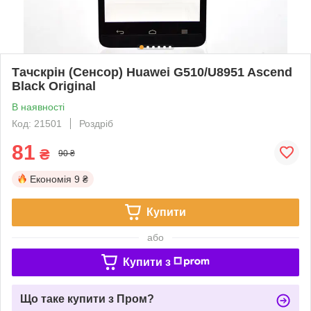
Тачскрін (Сенсор) Huawei G510/U8951 Ascend
Black Original
В наявності
Код: 21501
Роздріб
81
₴
90 ₴
Економія
9 ₴
Купити
або
Купити з
Що таке купити з Пром?