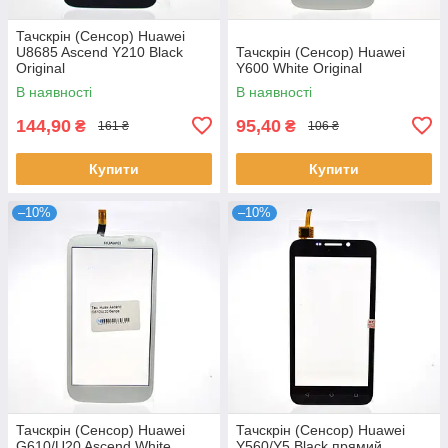
Тачскрін (Сенсор) Huawei
U8685 Ascend Y210 Black
Тачскрін (Сенсор) Huawei
Original
Y600 White Original
В наявності
В наявності
144,90
95,40
₴
₴
161 ₴
106 ₴
Купити
Купити
–10%
–10%
Тачскрін (Сенсор) Huawei
Тачскрін (Сенсор) Huawei
G610/U20 Ascend White
Y560/Y5 Black прямий