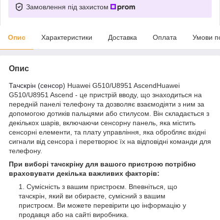
Замовлення під захистом
Опис
Характеристики
Доставка
Оплата
Умови п
Опис
Тачскрін (сенсор
) Huawei G510/U8951 AscendHuawei
G510/U8951 Ascend - це пристрій вводу, що знаходиться на
передній панелі телефону та дозволяє взаємодіяти з ним за
допомогою дотиків пальцями або стилусом. Він складається з
декількох шарів, включаючи сенсорну панель, яка містить
сенсорні елементи, та плату управління, яка обробляє вхідні
сигнали від сенсора і перетворює їх на відповідні команди для
телефону.
При виборі тачскріну для вашого пристрою потрібно
враховувати декілька важливих факторів:
Сумісність з вашим пристроєм. Впевніться, що
тачскрін, який ви обираєте, сумісний з вашим
пристроєм. Ви можете перевірити цю інформацію у
продавця або на сайті виробника.