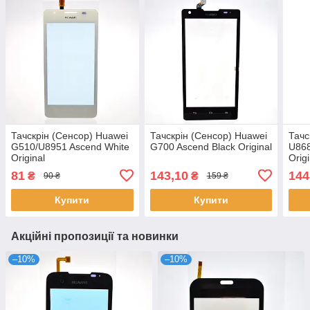
Тачскрін (Сенсор) Huawei
Тачскрін (Сенсор) Huawei
Тачс
G510/U8951 Ascend White
G700 Ascend Black Original
U868
Original
Origi
81
143,10
144
₴
₴
90 ₴
159 ₴
Купити
Купити
Акційні пропозиції та новинки
–10%
–10%