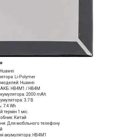
и
 Huawei
ятора: Li-Polymer
 моделей: Huawei
ь АКБ: HB4M1 / HB4M
 акумулятора: 2000 mAh
умулятора: 3.7 В
: 7.4 Wh
й термін 1 міс.
робник: Китай
ня: Для мобільного телефону
ий
я акумулятора: HB4M1