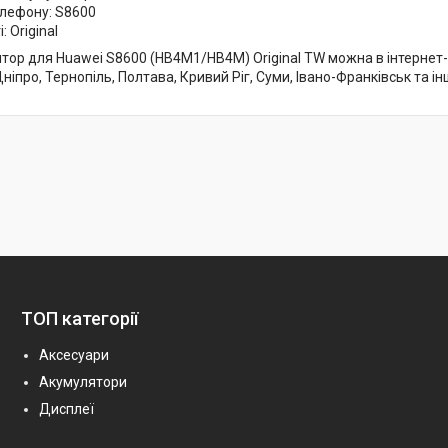
лефону: S8600
: Original
ор для Huawei S8600 (HB4M1/HB4M) Original TW можна в інтернет-маг
Дніпро, Тернопіль, Полтава, Кривий Ріг, Суми, Івано-Франківськ та ін
ТОП категорії
Аксесуари
Акумулятори
Дисплеї