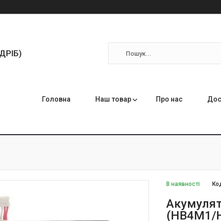
ЗДРІБ)
Головна
Наш товар
Про нас
Дос
В наявності
Ко
Акумулят
(HB4M1/H