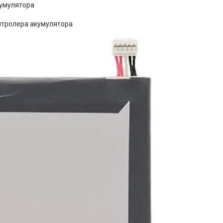
умулятора
онтролера акумулятора