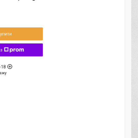
упити
 з
-18
ажу