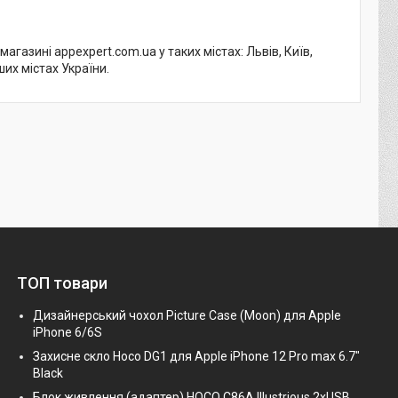
азині appexpert.com.ua у таких містах: Львів, Київ,
ших містах України.
ТОП товари
Дизайнерський чохол Picture Case (Moon) для Apple
iPhone 6/6S
Захисне скло Hoco DG1 для Apple iPhone 12 Pro max 6.7"
Black
Блок живлення (адаптер) HOCO C86A Illustrious 2xUSB