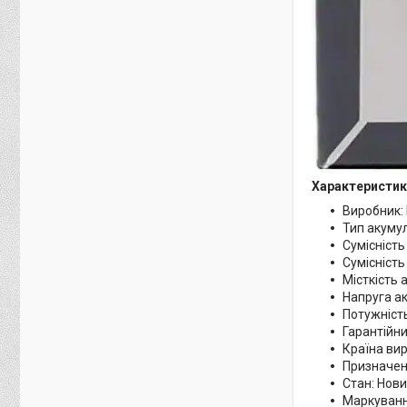
Характеристик
Виробник:
Тип акумул
Сумісність
Сумісніст
Місткість
Напруга ак
Потужність
Гарантійни
Країна ви
Призначен
Стан: Нов
Маркуванн