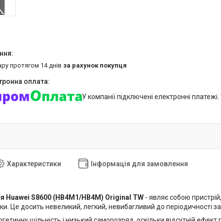
ару протягом 14 днів
за рахунок покупця
У компанії підключені електронні платежі
Характеристики
Інформація для замовлення
я Huawei S8600 (HB4M1/HB4M) Original TW
- являє собою пристрій
ки. Це досить невеликий, легкий, невибагливий до періодичності 
гетичну щільність і низький саморозряд, оскільки відсутній ефект 