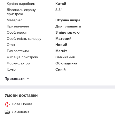
Країна виробник
Китай
Діагональ екрану
8.3"
пристрою
Матеріал
Штучна шкіра
Призначення
Для планшета
Особливості
З підставкою
Особливість кольору
Матовий
Стан
Новий
Тип застежки
Магніт
Фіксація пристрою
Замикання
Форм-фактор
Обкладинка
Колір
Синій
Приховати
Умови доставки
Нова Пошта
Самовивіз