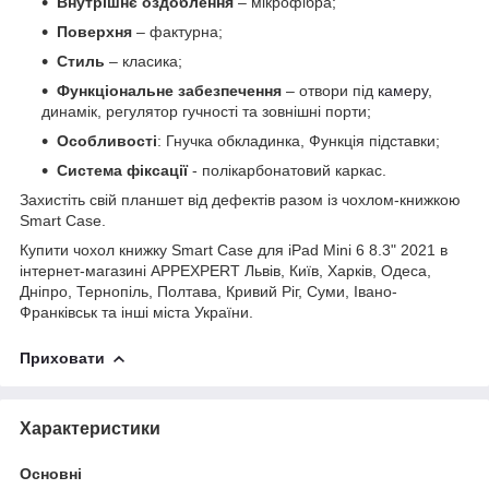
Внутрішнє оздоблення
– мікрофібра;
Поверхня
– фактурна;
Стиль
– класика;
Функціональне забезпечення
– отвори під
камеру
,
динамік, регулятор гучності та зовнішні порти;
Особливості
: Гнучка обкладинка, Функція підставки;
Система фіксації
- полікарбонатовий каркас.
Захистіть свій планшет від дефектів разом із чохлом-книжкою
Smart Case.
Купити чохол книжку Smart Case для iPad Mini 6 8.3" 2021 в
інтернет-магазині APPEXPERT Львів, Київ, Харків, Одеса,
Дніпро, Тернопіль, Полтава, Кривий Ріг, Суми, Івано-
Франківськ та інші міста України.
Приховати
Характеристики
Основні