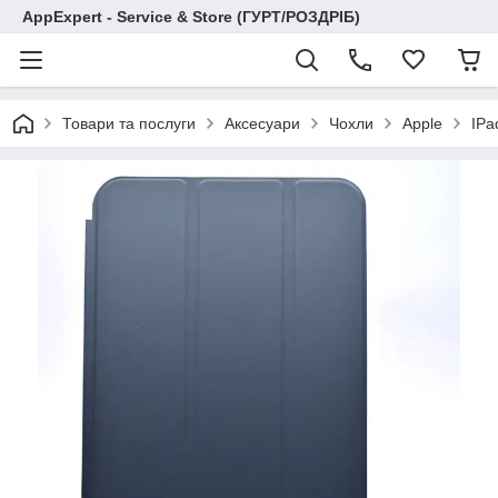
AppExpert - Service & Store (ГУРТ/РОЗДРІБ)
Товари та послуги
Аксесуари
Чохли
Apple
IPa