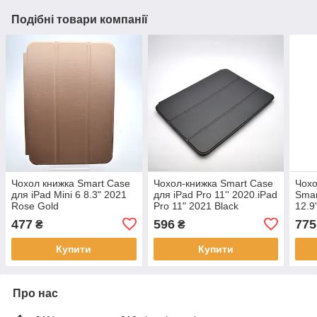
Подібні товари компанії
Чохол книжка Smart Case
Чохол-книжка Smart Case
Чохо
для iPad Mini 6 8.3" 2021
для iPad Pro 11'' 2020.iPad
Smar
Rose Gold
Pro 11" 2021 Black
12.9
477
596
775
₴
₴
Купити
Купити
Про нас