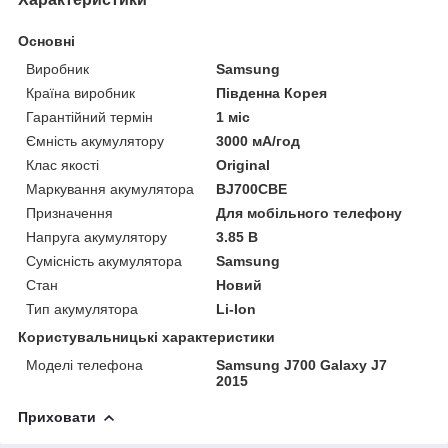
Основні
Виробник
Samsung
Країна виробник
Південна Корея
Гарантійний термін
1 міс
Ємність акумулятору
3000 мА/год
Клас якості
Original
Маркування акумулятора
BJ700CBE
Призначення
Для мобільного телефону
Напруга акумулятору
3.85 В
Сумісність акумулятора
Samsung
Стан
Новий
Тип акумулятора
Li-Ion
Користувальницькі характеристики
Моделі телефона
Samsung J700 Galaxy J7
2015
Приховати