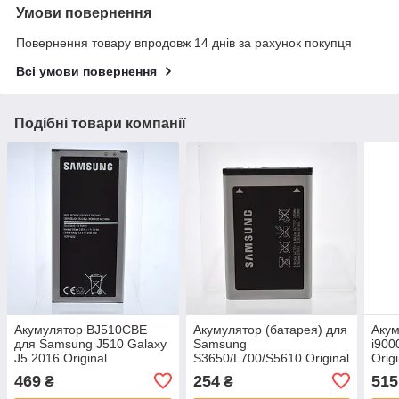
Умови повернення
Повернення товару впродовж 14 днів за рахунок покупця
Всі умови повернення
Подібні товари компанії
Акумулятор BJ510CBE
Акумулятор (батарея) для
Акум
для Samsung J510 Galaxy
Samsung
i900
J5 2016 Original
S3650/L700/S5610 Original
Orig
469
254
515
₴
₴