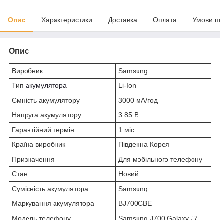
Опис
Характеристики
Доставка
Оплата
Умови п
Опис
Виробник
Samsung
Тип
акумулятора
Li-Ion
Ємність акумулятору
3000 мА/год
Напруга акумулятору
3.85 В
Гарантійний термін
1 міс
Країна виробник
Південна Корея
Призначення
Для мобільного телефону
Стан
Новий
Сумісність акумулятора
Samsung
Маркування акумулятора
BJ700CBE
Модель телефону
Samsung J700 Galaxy J7