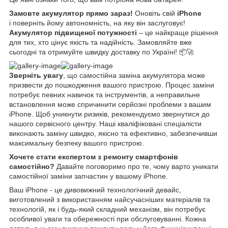
Замовте акумулятор прямо зараз!
Оновіть свій
iPhone
і поверніть йому автономність, на яку він заслуговує!
Акумулятор підвищеної потужності
– це найкраще рішення
для тих, хто цінує якість та надійність. Замовляйте вже
сьогодні та отримуйте швидку доставку по Україні! 📦🚀
Зверніть увагу
, що самостійна заміна акумулятора може
призвести до пошкодження вашого пристрою. Процес заміни
потребує певних навичок та інструментів, а неправильне
встановлення може спричинити серйозні проблеми з вашим
iPhone. Щоб уникнути ризиків, рекомендуємо звернутися до
нашого сервісного центру. Наші кваліфіковані спеціалісти
виконають заміну швидко, якісно та ефективно, забезпечивши
максимальну безпеку вашого пристрою.
Хочете стати експертом з ремонту смартфонів
самостійно?
Давайте поговоримо про те, чому варто уникати
самостійної заміни запчастин у вашому iPhone.
Ваш iPhone - це дивовижний технологічний девайс,
виготовлений з використанням найсучасніших матеріалів та
технологій, як і будь-який складний механізм, він потребує
особливої уваги та обережності при обслуговуванні. Кожна