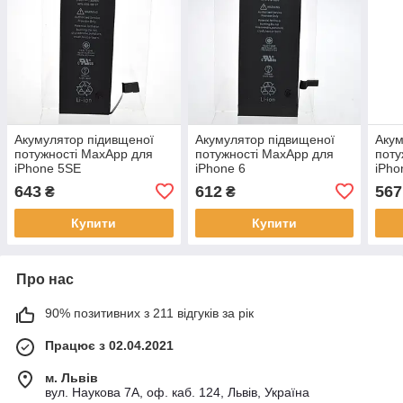
Акумулятор підивщеної
Акумулятор підвищеної
Акум
потужності MaxApp для
потужності MaxApp для
поту
iPhone 5SE
iPhone 6
iPho
2000mAh/APN:616-00106
2380mAh/APN:616-0805
200
643
612
567
₴
₴
Купити
Купити
Про нас
90% позитивних з 211 відгуків за рік
Працює з 02.04.2021
м. Львів
вул. Наукова 7А, оф. каб. 124, Львів, Україна