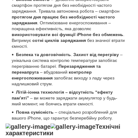
смартфон протягом дня без необхідності частого
заряджання. Тривала автономна робота – смартфон
протягом дня працює без необхідності частого
заряджання
. Оптимізоване енергоспоживання –
покращена ефективність, яка дозволяє
використовувати всі функції iPhone без обмежень
.
Витримує
сотні циклів заряджання
без значної втрати
ємності.
Безпека та довговічність
.
Захист від перегріву
–
унікальна система контролю температури запобігає
перегріванню батареї.
Перезарядження та
перенапруга
– вбудований
контролер
енергоспоживання
запобігає виходу з ладу через
надлишковий струм.
Літій-іонна технологія
– в
ідсутність “ефекту
пам’яті”
– ви можете заряджати акумулятор у будь-
який момент, не боячись втрати ємності.
Повна сумісність
– спеціально розроблений для
вашого iPhone, що гарантує безперебійну роботу.
Технічні
характеристики