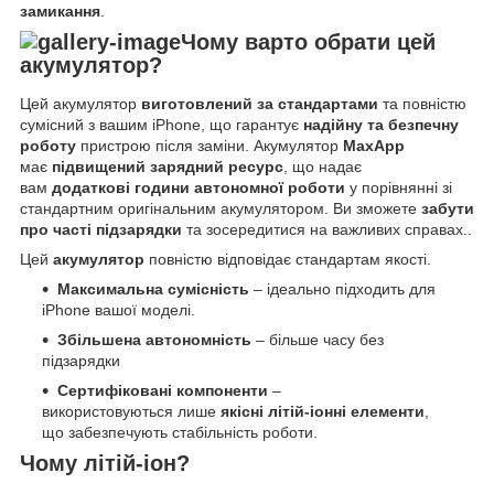
замикання
.
Чому варто обрати цей
акумулятор?
Цей акумулятор
виготовлений за стандартами
та повністю
сумісний з вашим iPhone, що гарантує
надійну та безпечну
роботу
пристрою після заміни. Акумулятор
MaxApp
має
підвищений зарядний ресурс
, що надає
вам
додаткові години автономної роботи
у порівнянні зі
стандартним оригінальним акумулятором. Ви зможете
забути
про часті підзарядки
та зосередитися на важливих справах..
Цей
акумулятор
повністю відповідає стандартам якості.
Максимальна сумісність
– ідеально підходить для
iPhone вашої моделі.
Збільшена автономність
– більше часу без
підзарядки
Сертифіковані компоненти
–
використовуються лише
якісні літій-іонні елементи
,
що забезпечують стабільність роботи.
Чому літій-іон?