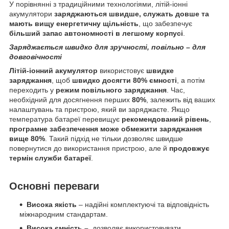
У порівнянні з традиційними технологіями, літій-іонні
акумулятори
заряджаються швидше, служать довше та
мають вищу енергетичну щільність
, що забезпечує
більший запас автономності в легшому корпусі
.
Заряджається швидко для зручності, повільно – для
довговічності
Літій
-іонний акумулятор
використовує
швидке
заряджання
, щоб
швидко досягти 80% ємності
, а потім
переходить у
режим повільного заряджання
. Час,
необхідний для досягнення перших
80%
, залежить від ваших
налаштувань та пристрою, який ви заряджаєте. Якщо
температура батареї перевищує
рекомендований рівень
,
програмне забезпечення може обмежити заряджання
вище 80%
. Такий підхід не тільки дозволяє швидше
повернутися до використання пристрою, але й
продовжує
термін служби батареї
.
Основні переваги
Висока
якість
– надійні комплектуючі та відповідність
міжнародним стандартам.
Висока ємність
–
дозволяє використовувати