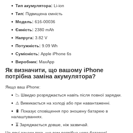
Тип акумулятора:
Li-ion
Тип:
Підвищена ємність
Модель:
616-00036
Ємність:
2380 mAh
Напруга:
3.82 V
Потужність:
9.09 Wh
Сумісність:
Apple iPhone 6s
Виробник:
MaxApp
Як визначити, що вашому iPhone
потрібна заміна акумулятора?
Якщо ваш iPhone:
📉 Швидко розряджається навіть після повної зарядки.
⚠️ Вимикається на холоді або при навантаженні.
🔋 Показує сповіщення про зношену батарею в
налаштуваннях.
⏳ Заряджається довше, ніж зазвичай.
Це явні ознаки того, що вам потрібна нова батарея!