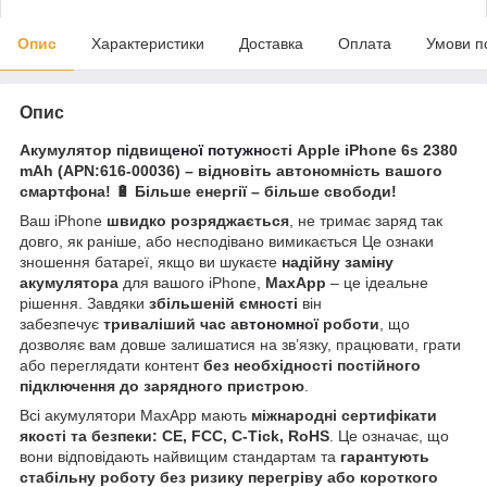
Опис
Характеристики
Доставка
Оплата
Умови п
Опис
Акумулятор підвищ
еної потужн
ості Apple iPhone 6s 2380
mAh (APN:616-00036)
– відновіть автономність вашого
смартфона!
🔋
Більше енергії – більше свободи!
Ваш iPhone
швидко розряджається
, не тримає заряд так
довго, як раніше, або несподівано вимикається Це ознаки
зношення батареї, якщо ви шукаєте
надійну заміну
акумулятора
для вашого iPhone,
MaxApp
– це ідеальне
рішення. Завдяки
збільшеній ємності
він
забезпечує
триваліший час ав
тономн
ої роботи
, що
дозволяє вам довше залишатися на зв’язку, працювати, грати
або переглядати контент
без необхідності постійного
підключення до зарядного пристрою
.
Всі акумулятори MaxApp мають
міжнародні сертифікати
якості та безпеки: CE, FCC, C-Tick, RoHS
. Це означає, що
вони відповідають найвищим стандартам та
гарантують
стабільну роботу без ризику перегріву або короткого