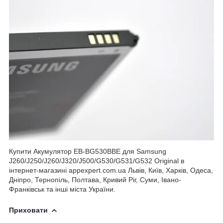
Купити Акумулятор EB-BG530BBE для Samsung
J260/J250/J260/J320/J500/G530/G531/G532 Original в
інтернет-магазині appexpert.com.ua Львів, Київ, Харків, Одеса,
Дніпро, Тернопіль, Полтава, Кривий Ріг, Суми, Івано-
Франківськ та інші міста України.
Приховати