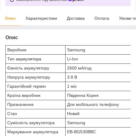
Опис
Характеристики
Доставка
Оплата
Умови п
Опис
Виробник
Samsung
Тип
акумулятора
Li-Ion
Ємність акумулятору
2600 мА/год
Напруга акумулятору
3.8 В
Гарантійний термін
1 міс
Країна виробник
Південна Корея
Призначення
Для мобільного телефону
Стан
Новий
Сумісність акумулятора
Samsung
Маркування акумулятора
EB-BG530BBC