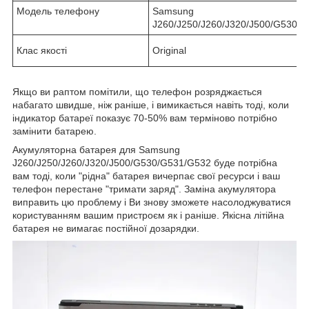
Модель телефону
Samsung
J260/J250/J260/J320/J500/G530/
Клас якості
Original
Якщо ви раптом помітили, що телефон розряджається
набагато швидше, ніж раніше, і вимикається навіть тоді, коли
індикатор батареї показує 70-50% вам терміново потрібно
замінити батарею.
Акумуляторна батарея для Samsung
J260/J250/J260/J320/J500/G530/G531/G532 буде потрібна
вам тоді, коли "рідна" батарея вичерпає свої ресурси і ваш
телефон перестане "тримати заряд". Заміна акумулятора
виправить цю проблему і Ви знову зможете насолоджуватися
користуванням вашим пристроєм як і раніше. Якісна літійна
батарея не вимагає постійної дозарядки.