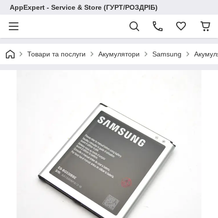
AppExpert - Service & Store (ГУРТ/РОЗДРІБ)
Товари та послуги
Акумулятори
Samsung
Акумул