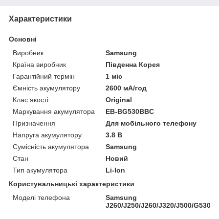
Характеристики
Основні
Виробник
Samsung
Країна виробник
Південна Корея
Гарантійний термін
1 міс
Ємність акумулятору
2600 мА/год
Клас якості
Original
Маркування акумулятора
EB-BG530BBC
Призначення
Для мобільного телефону
Напруга акумулятору
3.8 В
Сумісність акумулятора
Samsung
Стан
Новий
Тип акумулятора
Li-Ion
Користувальницькі характеристики
Моделі телефона
Samsung
J260/J250/J260/J320/J500/G530/