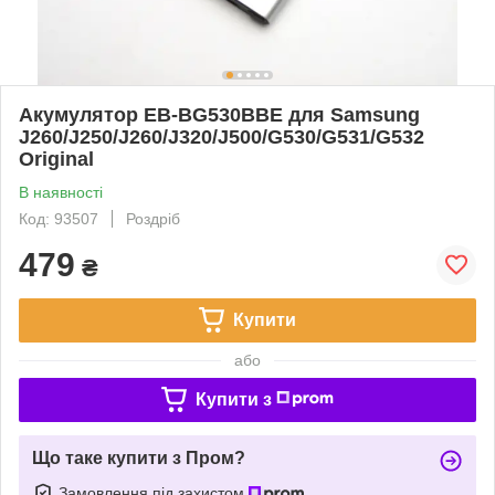
Акумулятор EB-BG530BBE для Samsung
J260/J250/J260/J320/J500/G530/G531/G532
Original
В наявності
Код: 93507
Роздріб
479
₴
Купити
або
Купити з
Що таке купити з Пром?
Замовлення під захистом