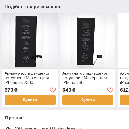
Подібні товари компанії
Акумулятор підвищеної
Акумулятор підивщеної
Акум
потужності MaxApp для
потужності MaxApp для
поту
iPhone 6s 2380
iPhone 5SE
iPho
mAh/APN:616-00036
2000mAh/APN:616-00106
238
673
643
612
₴
₴
Купити
Купити
Про нас
90% позитивних з 211 відгуків за рік