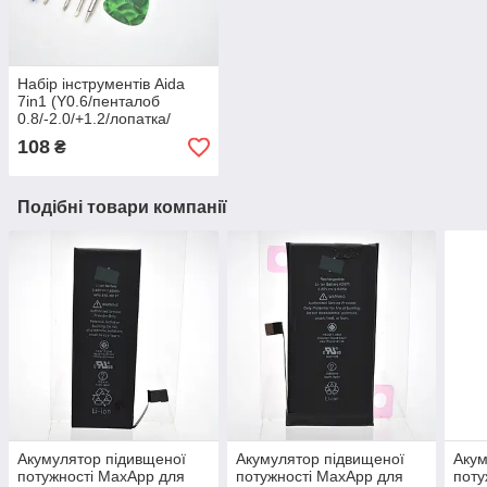
Набір інструментів Aida
7in1 (Y0.6/пенталоб
0.8/-2.0/+1.2/лопатка/
медіатор/присоска)
108
₴
Подібні товари компанії
Акумулятор підивщеної
Акумулятор підвищеної
Акум
потужності MaxApp для
потужності MaxApp для
поту