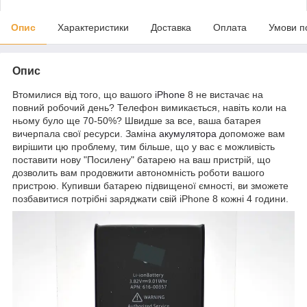
Опис
Характеристики
Доставка
Оплата
Умови п
Опис
Втомилися від того, що вашого
iPhone
8 не вистачає на
повний робочий день? Телефон вимикається, навіть коли на
ньому було ще 70-50%? Швидше за все, ваша батарея
вичерпала свої ресурси. Заміна
акумулятора
допоможе вам
вирішити цю проблему, тим більше, що у вас є можливість
поставити нову "Посилену" батарею на ваш пристрій, що
дозволить вам продовжити автономність роботи вашого
пристрою. Купивши батарею підвищеної ємності, ви зможете
позбавитися потрібні заряджати свій iPhone 8 кожні 4 години.