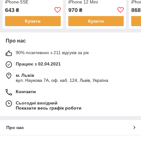
iPhone 5SE
iPhone 12 Mini
iPho
2000mAh/APN:616-00106
2580mAh/APN:616-000312
370
643
970
868
₴
₴
Купити
Купити
Про нас
90% позитивних з 211 відгуків за рік
Працює з 02.04.2021
м. Львів
вул. Наукова 7А, оф. каб. 124, Львів, Україна
Контакти
Сьогодні вихідний
Показати весь графік роботи
Про нас