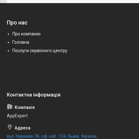
Про нас
Про компанію
Головна
Послуги сервісного центру
AppExpert
вул. Наукова 7А, оф. каб. 124, Львів, Україна