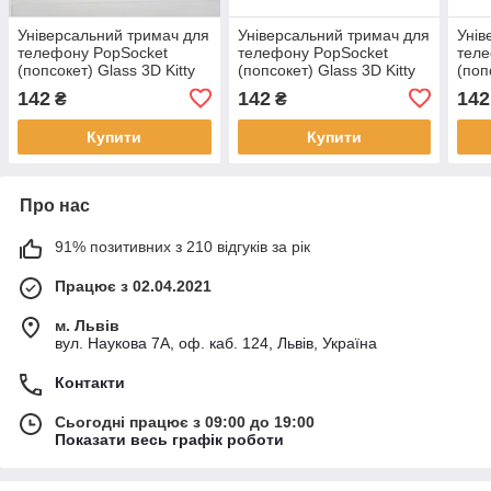
Універсальний тримач для
Універсальний тримач для
Унів
телефону PopSocket
телефону PopSocket
теле
(попсокет) Glass 3D Kitty
(попсокет) Glass 3D Kitty
(поп
No36
№6
№9
142
142
142
₴
₴
Купити
Купити
Про нас
91% позитивних з 210 відгуків за рік
Працює з 02.04.2021
м. Львів
вул. Наукова 7А, оф. каб. 124, Львів, Україна
Контакти
Сьогодні працює з 09:00 до 19:00
Показати весь графік роботи