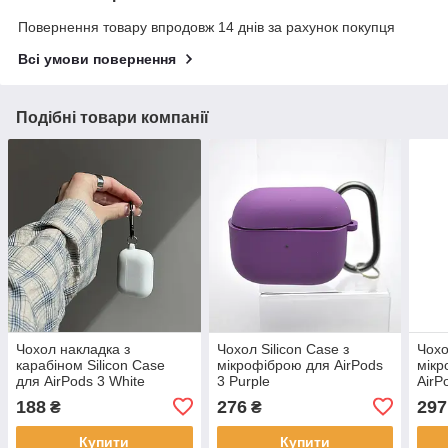
Повернення товару впродовж 14 днів за рахунок покупця
Всі умови повернення
Подібні товари компанії
Чохол накладка з
Чохол Silicon Case з
Чохо
карабіном Silicon Case
мікрофіброю для AirPods
мікр
для AirPods 3 White
3 Purple
AirP
188
276
297
₴
₴
Купити
Купити