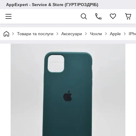
AppExpert - Service & Store (ГУРТ/РОЗДРІБ)
Товари та послуги
Аксесуари
Чохли
Apple
IPh