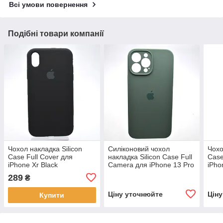
Всі умови повернення
Подібні товари компанії
Чохол накладка Silicon
Силіконовий чохол
Чохо
Case Full Cover для
накладка Silicon Case Full
Case
iPhone Xr Black
Camera для iPhone 13 Pro
iPho
Pine Needle Green
289
₴
Ціну уточнюйте
Цін
Купити