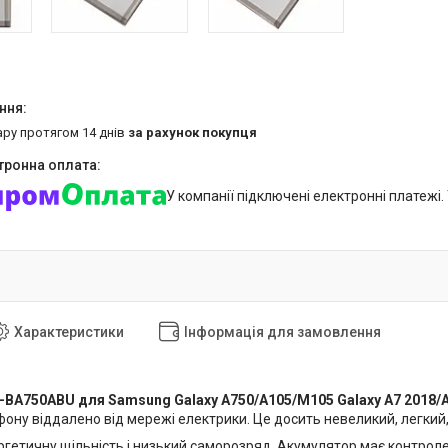
ару протягом 14 днів
за рахунок покупця
У компанії підключені електронні платежі
Характеристики
Інформація для замовлення
-BA750ABU для Samsung Galaxy A750/A105/M105 Galaxy A7 2018/A
ону віддалено від мережі електрики. Це досить невеликий, легкий
ргетичну щільність і низький саморозряд. Акумулятор має контроле