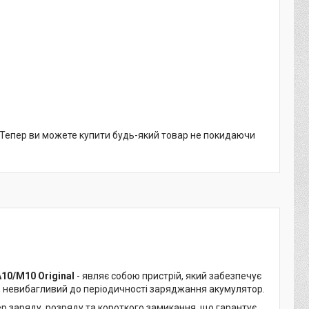
. Тепер ви можете купити будь-який товар не покидаючи
10/M10 Original
- являє собою пристрій, який забезпечує
, невибагливий до періодичності заряджання акумулятор.
р заряду, розряду та короткого замикання, що гарантує