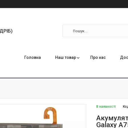
ЗДРІБ)
Головна
Наш товар
Про нас
Дос
В наявності
Ко
Акумулят
Galaxy A