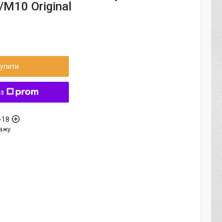
M10 Original
упити
 з
-18
ажу