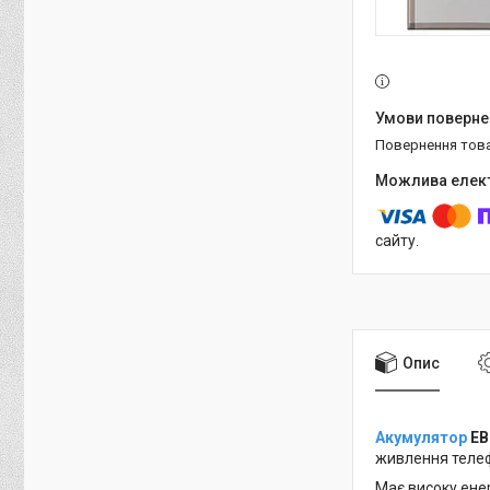
повернення тов
сайту.
Опис
Акумулятор
EB
живлення телеф
Має високу ене