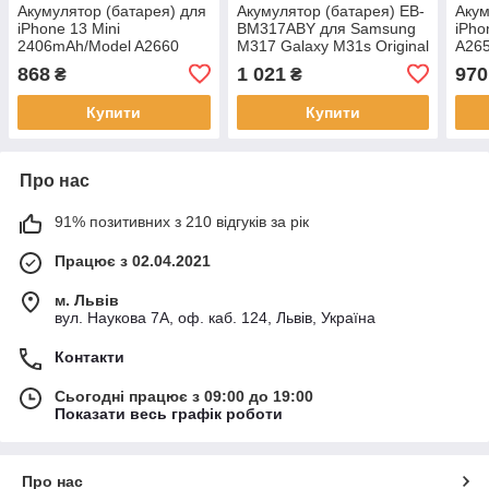
Акумулятор (батарея) для
Акумулятор (батарея) EB-
Акум
iPhone 13 Mini
BM317ABY для Samsung
iPho
2406mAh/Model A2660
M317 Galaxy M31s Original
A265
Original
868
1 021
970
₴
₴
Купити
Купити
Про нас
91% позитивних з 210 відгуків за рік
Працює з 02.04.2021
м. Львів
вул. Наукова 7А, оф. каб. 124, Львів, Україна
Контакти
Сьогодні працює з 09:00 до 19:00
Показати весь графік роботи
Про нас