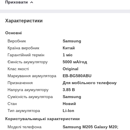
Приховати
Характеристики
Основні
Виробник
Samsung
Країна виробник
Китай
Гарантійний термін
1 міс
Ємність акумулятору
5000 мА/год
Клас якості
Original
Маркування акумулятора
EB-BG580ABU
Призначення
Для мобільного телефону
Напруга акумулятору
3.85 В
Сумісність акумулятора
Samsung
Стан
Новий
Тип акумулятора
Li-Ion
Користувальницькі характеристики
Моделі телефона
Samsung M205 Galaxy M20;