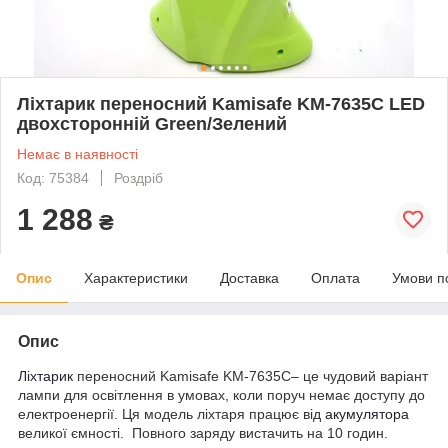
Ліхтарик переносний Kamisafe KM-7635С LED
двохсторонній Green/Зелений
Немає в наявності
Код: 75384
Роздріб
1 288
₴
Опис
Характеристики
Доставка
Оплата
Умови п
Опис
Ліхтарик
переносний Kamisafe KM-7635С– це чудовий варіант
лампи для освітлення в умовах, коли поруч немає доступу до
електроенергії. Ця модель ліхтаря працює від
акумулятора
великої ємності. Повного заряду вистачить на 10 годин.