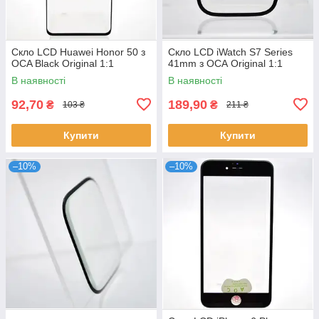
Скло LCD Huawei Honor 50 з
Скло LCD iWatch S7 Series
OCA Black Original 1:1
41mm з ОСА Original 1:1
В наявності
В наявності
92,70
189,90
₴
₴
103 ₴
211 ₴
Купити
Купити
–10%
–10%