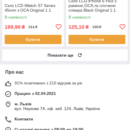
Скло LCD iPhone 6 Plus з
Скло LCD iWatch S7 Series
рамкою,OCA,та сіточкою
45mm з OCA Original 1:1
спікера Black Original 1:1
В наявності
В наявності
189,90
125,10
₴
₴
211 ₴
139 ₴
Купити
Купити
Показати ще
Про нас
91% позитивних з 210 відгуків за рік
Працює з 02.04.2021
м. Львів
вул. Наукова 7А, оф. каб. 124, Львів, Україна
Контакти
Сьогодні працює з 09:00 до 19:00