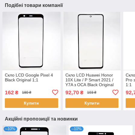
Подібні товари компанії
Скло LCD Google Pixel 4
Скло LCD Huawei Honor
Скло
Black Original 1;1
10X Lite / P Smart 2021 /
Pro 
Y7A з ОСА Black Original
1:1
1:1
162
92,70
92,
₴
₴
180 ₴
103 ₴
Купити
Купити
Акційні пропозиції та новинки
–10%
–10%