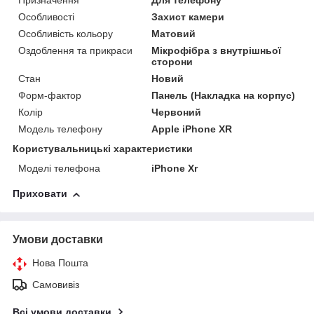
Призначення
Для телефону
Особливості
Захист камери
Особливість кольору
Матовий
Оздоблення та прикраси
Мікрофібра з внутрішньої
сторони
Стан
Новий
Форм-фактор
Панель (Накладка на корпус)
Колір
Червоний
Модель телефону
Apple iPhone XR
Користувальницькі характеристики
Моделі телефона
iPhone Xr
Приховати
Умови доставки
Нова Пошта
Самовивіз
Всі умови доставки