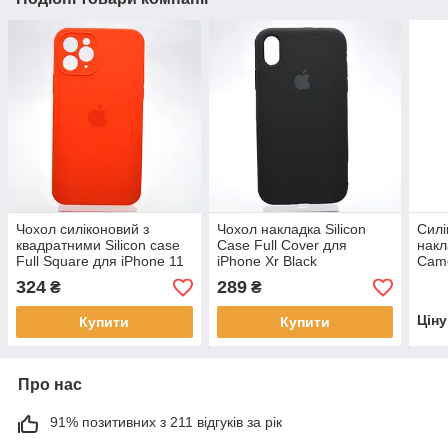
Чохол силіконовий з
Чохол накладка Silicon
Силі
квадратними Silicon case
Case Full Cover для
накл
Full Square для iPhone 11
iPhone Xr Black
Came
Pro Red Червоний
Pine
324
289
₴
₴
Цін
Купити
Купити
Про нас
91% позитивних з 211 відгуків за рік