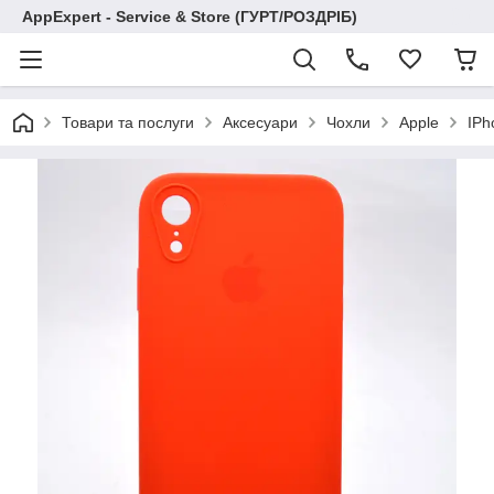
AppExpert - Service & Store (ГУРТ/РОЗДРІБ)
Товари та послуги
Аксесуари
Чохли
Apple
IPh