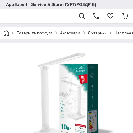
AppExpert - Service & Store (ГУРТ/РОЗДРІБ)
Товари та послуги
Аксесуари
Ліхтарики
Настільн