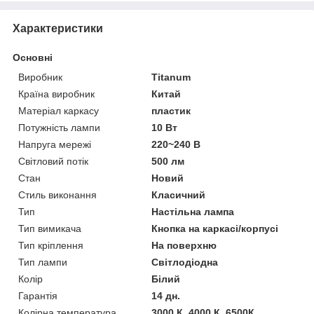
Характеристики
Основні
Виробник
Titanum
Країна виробник
Китай
Матеріал каркасу
пластик
Потужність лампи
10 Вт
Напруга мережі
220~240 В
Світловий потік
500 лм
Стан
Новий
Стиль виконання
Класичний
Тип
Настільна лампа
Тип вимикача
Кнопка на каркасі/корпусі
Тип кріплення
На поверхню
Тип лампи
Світлодіодна
Колір
Білий
Гарантія
14 дн.
Колірна температура
3000 К, 4000 К, 6500К