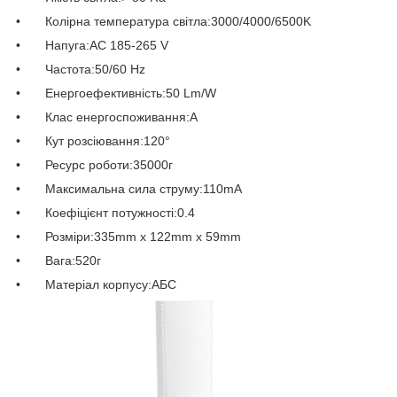
• Колірна температура світла:3000/4000/6500K
• Напуга:AC 185-265 V
• Частота:50/60 Hz
• Енергоефективність:50 Lm/W
• Клас енергоспоживання:А
• Кут розсіювання:120°
• Ресурс роботи:35000г
• Максимальна сила струму:110mA
• Коефіцієнт потужності:0.4
• Розміри:335mm x 122mm x 59mm
• Вага:520г
• Матеріал корпусу:АБС