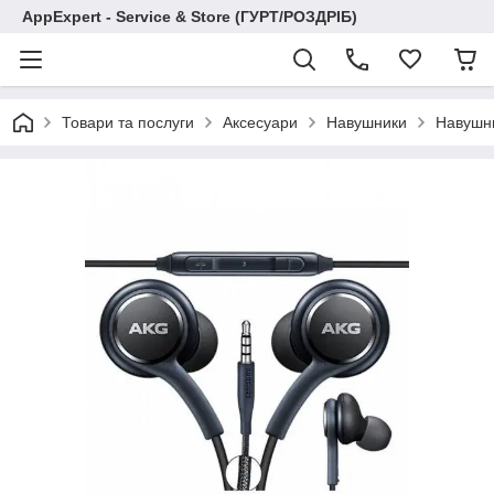
AppExpert - Service & Store (ГУРТ/РОЗДРІБ)
Товари та послуги
Аксесуари
Навушники
Навушни