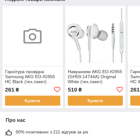
Гарнітура провідна
Навушники AKG EO-IG955
Гарн
Samsung AKG EO-IG955
(GH59-14744A) Original
Sam
HC Black (тех.пакет)
White (тех.пакет)
HC W
261
510
261
₴
₴
Купити
Купити
Про нас
90% позитивних з 211 відгуків за рік