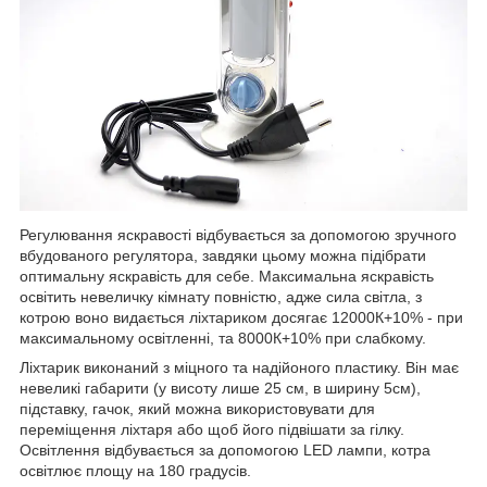
Регулювання яскравості відбувається за допомогою зручного
вбудованого регулятора, завдяки цьому можна підібрати
оптимальну яскравість для себе. Максимальна яскравість
освітить невеличку кімнату повністю, адже сила світла, з
котрою воно видається ліхтариком досягає 12000К+10% - при
максимальному освітленні, та 8000К+10% при слабкому.
Ліхтарик виконаний з міцного та надійоного пластику. Він має
невеликі габарити (у висоту лише 25 см, в ширину 5см),
підставку, гачок, який можна використовувати для
переміщення ліхтаря або щоб його підвішати за гілку.
Освітлення відбувається за допомогою LED лампи, котра
освітлює площу на 180 градусів.