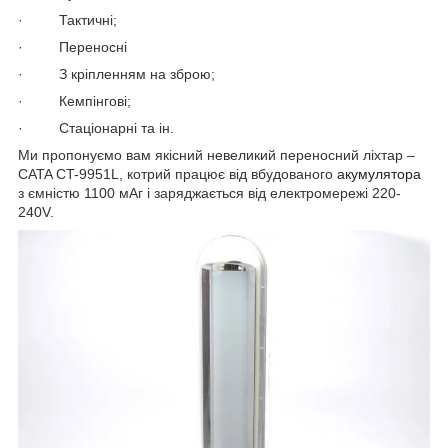
· Тактичні;
· Переносні
· З кріпленням на зброю;
· Кемпінгові;
· Стаціонарні та ін.
Ми пропонуємо вам якісний невеликий переносний ліхтар –
CATA CT-9951L, котрий працює від вбудованого
акумулятора
з ємністю 1100 мАг і заряджається від електромережі 220-
240V.