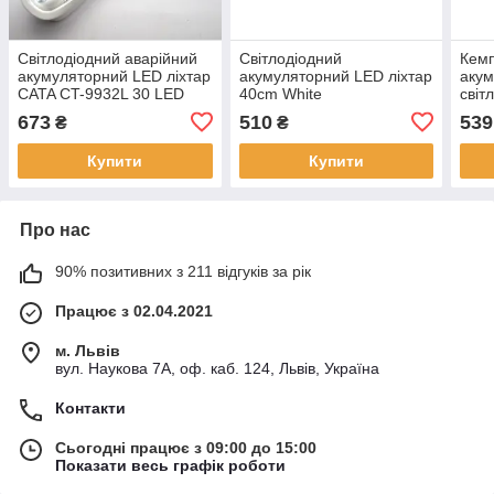
Cвітлодіодний аварійний
Cвітлодіодний
Кемп
акумуляторний LED ліхтар
акумуляторний LED ліхтар
аку
CATA CT-9932L 30 LED
40cm White
світ
White/Білий
Heli
673
510
539
₴
₴
Купити
Купити
Про нас
90% позитивних з 211 відгуків за рік
Працює з 02.04.2021
м. Львів
вул. Наукова 7А, оф. каб. 124, Львів, Україна
Контакти
Сьогодні працює з 09:00 до 15:00
Показати весь графік роботи