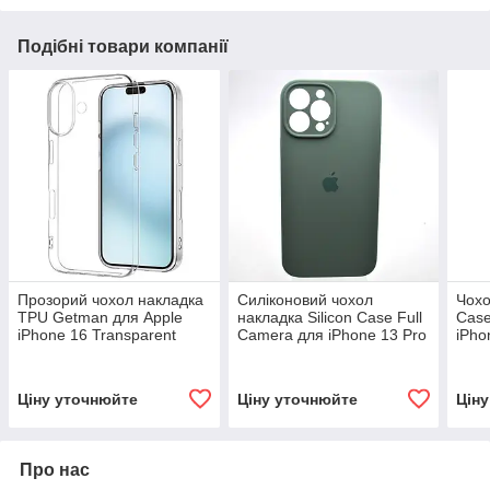
Подібні товари компанії
Прозорий чохол накладка
Силіконовий чохол
Чохо
TPU Getman для Apple
накладка Silicon Case Full
Case
iPhone 16 Transparent
Camera для iPhone 13 Pro
iPho
Pine Needle Green
Ціну уточнюйте
Ціну уточнюйте
Цін
Про нас