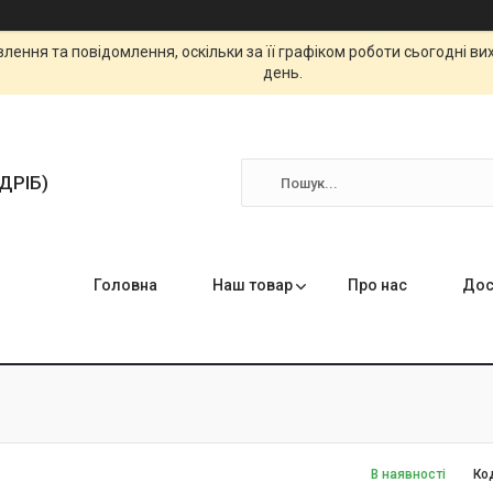
ення та повідомлення, оскільки за її графіком роботи сьогодні в
день.
ЗДРІБ)
Головна
Наш товар
Про нас
Дос
В наявності
Ко