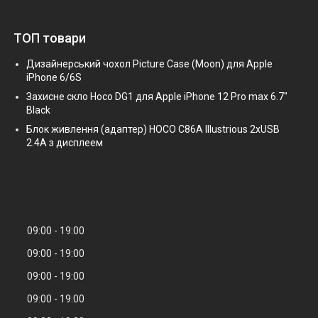
ТОП товари
Дизайнерський чохол Picture Case (Moon) для Apple
iPhone 6/6S
Захисне скло Hoco DG1 для Apple iPhone 12 Pro max 6.7"
Black
Блок живлення (адаптер) HOCO C86A Illustrious 2xUSB
2.4A з дисплеем
09:00
19:00
09:00
19:00
09:00
19:00
09:00
19:00