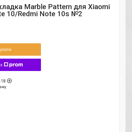
ладка Marble Pattern для Xiaomi
te 10/Redmi Note 10s №2
упити
 з
-18
ажу