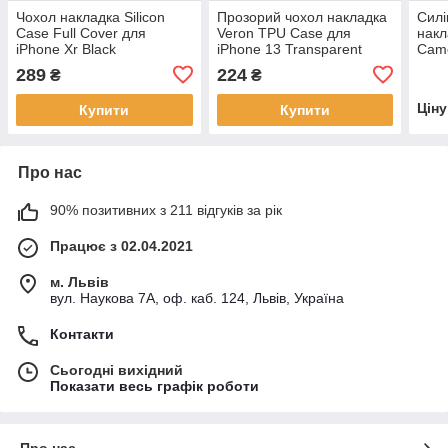
Чохол накладка Silicon
Прозорий чохол накладка
Силі
Case Full Cover для
Veron TPU Case для
накл
iPhone Xr Black
iPhone 13 Transparent
Came
Pine
289
224
₴
₴
Цін
Купити
Купити
Про нас
90% позитивних з 211 відгуків за рік
Працює з 02.04.2021
м. Львів
вул. Наукова 7А, оф. каб. 124, Львів, Україна
Контакти
Сьогодні вихідний
Показати весь графік роботи
Про нас