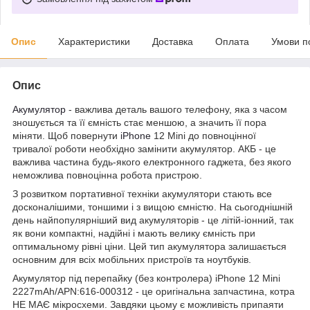
Опис
Характеристики
Доставка
Оплата
Умови п
Опис
Акумулятор
- важлива деталь вашого телефону, яка з часом
зношується та її ємність стає меншою, а значить її пора
міняти. Щоб повернути
iPhone
12 Mini до повноцінної
тривалої роботи необхідно замінити акумулятор. АКБ - це
важлива частина будь-якого електронного гаджета, без якого
неможлива повноцінна робота пристрою.
З розвитком портативної техніки акумулятори стають все
досконалішими, тоншими і з вищою ємністю. На сьогоднішній
день найпопулярніший вид акумуляторів - це літій-іонний, так
як вони компактні, надійні і мають велику ємність при
оптимальному рівні ціни. Цей тип акумулятора залишається
основним для всіх мобільних пристроїв та ноутбуків.
Акумулятор під перепайку (без контролера) iPhone 12 Mini
2227mAh/APN:616-000312 - це оригінальна запчастина, котра
НЕ МАЄ мікросхеми. Завдяки цьому є можливість припаяти