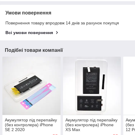
Умови повернення
Повернення товару впродовж 14 днів за рахунок покупця
Всі умови повернення
Подібні товари компанії
Акумулятор під перепайку
Акумулятор під перепайку
Акум
(без контролера) iPhone
(без контролера) iPhone
(без
SE 2 2020
XS Max
12 P
1821mAh/APN:616-0361
3174mAH/APN:616-00507
mAh