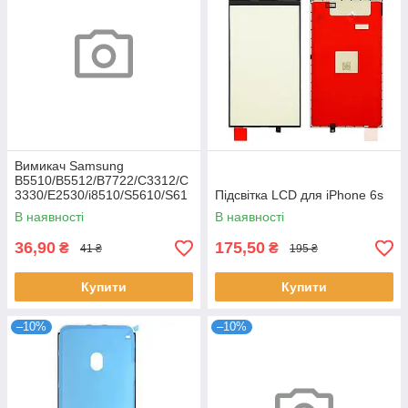
Вимикач Samsung
B5510/B5512/B7722/C3312/C
3330/E2530/i8510/S5610/S61
Підсвітка LCD для iPhone 6s
02
В наявності
В наявності
36,90
175,50
₴
₴
41 ₴
195 ₴
Купити
Купити
–10%
–10%