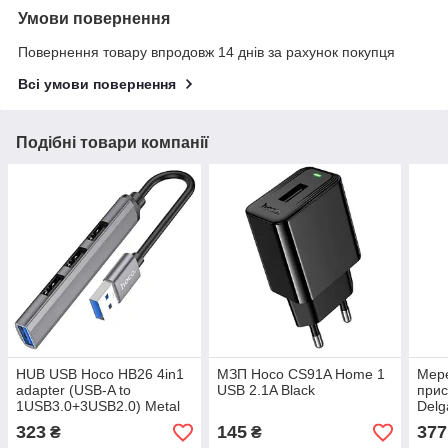
Умови повернення
Повернення товару впродовж 14 днів за рахунок покупця
Всі умови повернення
Подібні товари компанії
HUB USB Hoco HB26 4in1
МЗП Hoco CS91A Home 1
Мер
adapter (USB-A to
USB 2.1A Black
прис
1USB3.0+3USB2.0) Metal
Delg
Grey
PD2
323
145
377
₴
₴
Blac