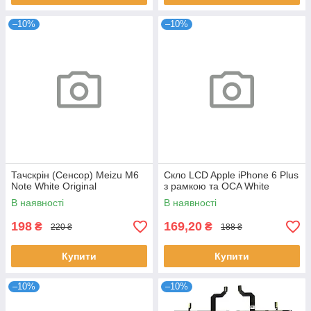
–10%
–10%
Тачскрін (Сенсор) Meizu M6
Скло LCD Apple iPhone 6 Plus
Note White Original
з рамкою та OCA White
В наявності
В наявності
198
169,20
₴
₴
220 ₴
188 ₴
Купити
Купити
–10%
–10%