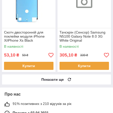
Скотч двосторонній для
Тачскрін (Сенсор) Samsung
поклейки модуля iPhone
N5100 Galaxy Note 8.0 3G
X/iPhone Xs Black
White Original
В наявності
В наявності
53,10
305,10
₴
₴
59 ₴
339 ₴
Купити
Купити
Показати ще
Про нас
91% позитивних з 210 відгуків за рік
Працює з 02.04.2021