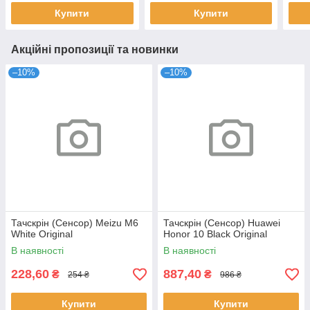
Купити
Купити
Акційні пропозиції та новинки
–10%
–10%
Тачскрін (Сенсор) Meizu M6
Тачскрін (Сенсор) Huawei
White Original
Honor 10 Black Original
В наявності
В наявності
228,60
887,40
₴
₴
254 ₴
986 ₴
Купити
Купити