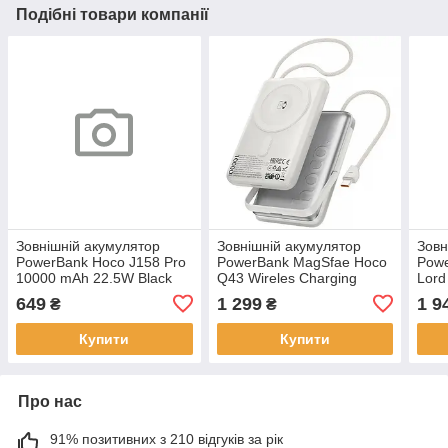
Подібні товари компанії
Зовнішній акумулятор
Зовнішній акумулятор
Зовн
PowerBank Hoco J158 Pro
PowerBank MagSfae Hoco
Powe
10000 mAh 22.5W Black
Q43 Wireles Charging
Lor
10000mAh Silver
3000
649
1 299
1 9
₴
₴
PPX
Купити
Купити
Про нас
91% позитивних з 210 відгуків за рік