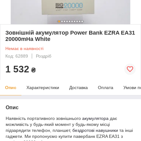
Зовнішній акумулятор Power Bank EZRA EA31
20000mHa White
Немає в наявності
Код: 62889
Роздріб
1 532
₴
Опис
Характеристики
Доставка
Оплата
Умови п
Опис
Наявність портативного зовнішнього
акумулятора
дає
можливість у будь-який момент у будь-якому місці
підзарядити телефон, планшет,
бездротові навушники
та інші
гаджети. Ми пропонуємо купити павербанк EZRA EA31 з