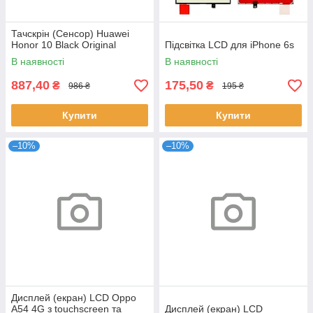
Тачскрін (Сенсор) Huawei
Honor 10 Black Original
Підсвітка LCD для iPhone 6s
В наявності
В наявності
887,40
175,50
₴
₴
986 ₴
195 ₴
Купити
Купити
–10%
–10%
Дисплей (екран) LCD Oppo
A54 4G з touchscreen та
Дисплей (екран) LCD