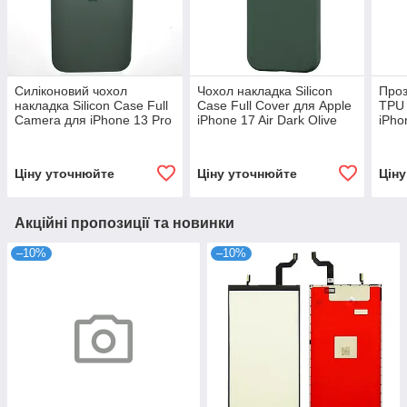
Силіконовий чохол
Чохол накладка Silicon
Проз
накладка Silicon Case Full
Case Full Cover для Apple
TPU 
Camera для iPhone 13 Pro
iPhone 17 Air Dark Olive
iPho
Pine Needle Green
Tran
Ціну уточнюйте
Ціну уточнюйте
Цін
Акційні пропозиції та новинки
–10%
–10%