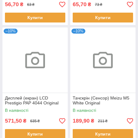
56,70
65,70
₴
₴
63 ₴
73 ₴
Купити
Купити
–10%
–10%
Дисплей (екран) LCD
Тачскрін (Сенсор) Meizu M5
Prestigio PAP 4044 Original
White Original
В наявності
В наявності
571,50
189,90
₴
₴
635 ₴
211 ₴
Купити
Купити