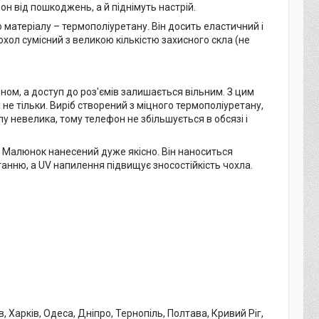
он від пошкоджень, а й піднімуть настрій.
го матеріалу – термополіуретану. Він досить еластичний і
хол сумісний з великою кількістю захисного скла (не
оном, а доступ до роз'ємів залишається вільним. З цим
не тільки. Виріб створений з міцного термополіуретану,
у невелика, тому телефон не збільшується в обсязі і
 Малюнок нанесений дуже якісно. Він наноситься
анню, а UV напилення підвищує зносостійкість чохла.
 Харків, Одеса, Дніпро, Тернопіль, Полтава, Кривий Ріг,