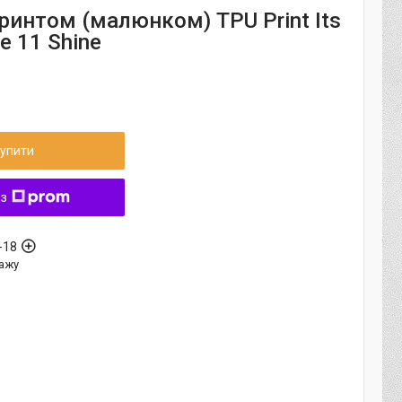
ринтом (малюнком) TPU Print Its
e 11 Shine
упити
 з
-18
ажу