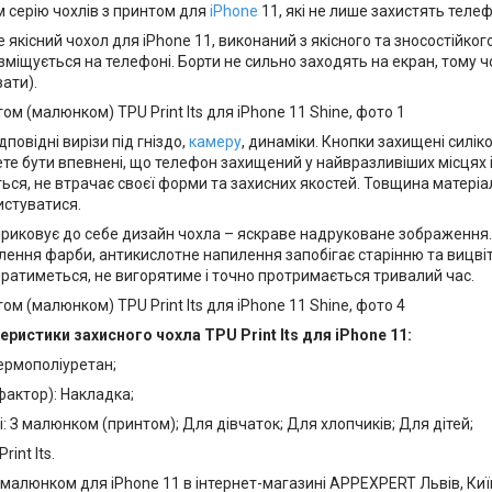
 серію чохлів з принтом для
iPhone
11, які не лише захистять телеф
 це якісний чохол для iPhone 11, виконаний з якісного та зносостійко
міщується на телефоні. Борти не сильно заходять на екран, тому чо
вати).
дповідні вирізи під гніздо,
камеру
, динаміки. Кнопки захищені силік
е бути впевнені, що телефон захищений у найвразливіших місцях і 
ься, не втрачає своєї форми та захисних якостей. Товщина матеріал
истуватися.
приковує до себе дизайн чохла – яскраве надруковане зображення.
ення фарби, антикислотне напилення запобігає старінню та вицвіт
ратиметься, не вигорятиме і точно протримається тривалий час.
еристики захисного чохла TPU Print Its для iPhone 11:
ермополіуретан;
актор): Накладка;
 З малюнком (принтом); Для дівчаток; Для хлопчиків; Для дітей;
int Its.
 малюнком для iPhone 11 в інтернет-магазині APPEXPERT Львів, Київ,