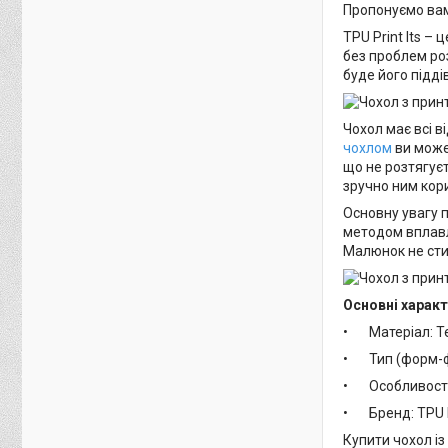
Пропонуємо вам
TPU Print Its –
без проблем роз
буде його підді
Чохол має всі ві
чохлом
ви может
що не розтягуєт
зручно ним кор
Основну увагу 
методом вплавл
Малюнок не сти
Основні характ
• Матеріал: Т
• Тип (форм-ф
• Особливості:
• Бренд: TPU Pr
Купити чохол із