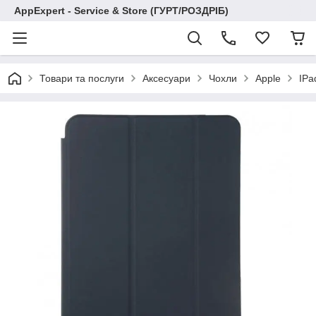
AppExpert - Service & Store (ГУРТ/РОЗДРІБ)
Товари та послуги
Аксесуари
Чохли
Apple
IPa