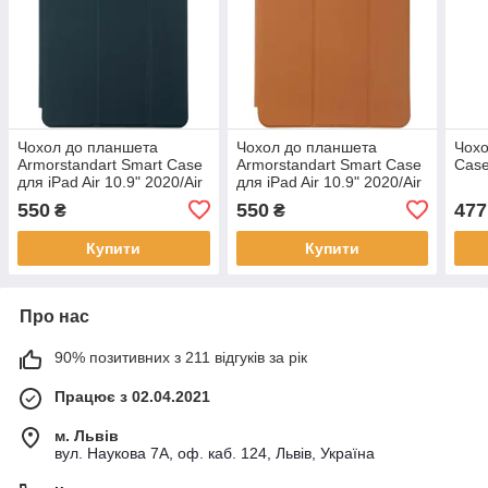
Чохол до планшета
Чохол до планшета
Чохо
Armorstandart Smart Case
Armorstandart Smart Case
Case
для iPad Air 10.9" 2020/Air
для iPad Air 10.9" 2020/Air
10.9" 2022 Cactus
10.9" 2022 Light Brown
550
550
477
₴
₴
Купити
Купити
Про нас
90% позитивних з 211 відгуків за рік
Працює з 02.04.2021
м. Львів
вул. Наукова 7А, оф. каб. 124, Львів, Україна